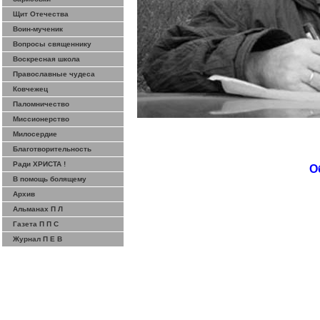
Щит Отечества
Воин-мученик
Вопросы священнику
Воскресная школа
Православные чудеса
Ковчежец
Паломничество
Миссионерство
Милосердие
Благотворительность
Ради ХРИСТА !
О
В помощь болящему
Архив
Альманах П Л
Газета П П С
Журнал П Е В