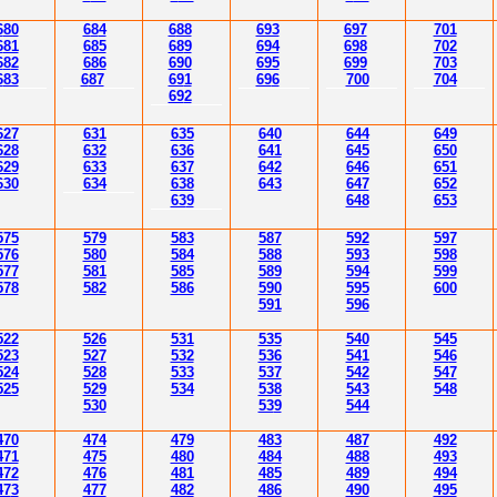
6
80
6
8
4
6
88
693
697
701
6
81
6
85
6
8
9
694
69
8
702
6
8
2
6
86
690
695
699
703
6
83
6
87
69
1
69
6
700
70
4
69
2
627
63
1
635
640
644
64
9
628
632
636
641
645
650
629
633
637
642
646
651
630
634
638
643
647
652
63
9
648
65
3
575
579
583
587
592
597
576
580
584
588
593
598
577
581
585
589
594
599
578
582
586
590
595
600
591
596
522
526
531
535
540
545
523
527
532
536
541
54
6
524
528
533
537
542
54
7
525
529
534
538
543
548
530
53
9
544
470
474
479
483
487
492
471
475
480
484
48
8
493
472
476
481
485
489
494
47
3
477
482
486
490
495