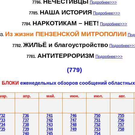
НЕЧЕСТИВЦЫ
7786.
Подробнее
>>>
НАША ИСТОРИЯ
7785.
Подробнее
>>>
НАРКОТИКАМ – НЕТ!
7784.
Подробнее
>>>
Из жизни ПЕНЗЕНСКОЙ МИТРОПОЛИИ
83.
Под
ЖИЛЬЁ и благоустройство
7782.
Подробнее
>>
АНТИТЕРРОРИЗМ
7781.
Подробнее
>>>
(779)
БЛОКИ
еженедельных обзоров сообщений областны
мар
.
апр.
май.
июн
.
июл
.
авг.
7
32
7
36
7
41
7
46
7
50
7
55
7
33
7
37
7
42
7
47
7
51
7
56
7
34
7
38
7
43
7
48
7
52
7
57
7
35
7
39
7
44
7
49
7
53
7
58
7
40
7
45
7
54