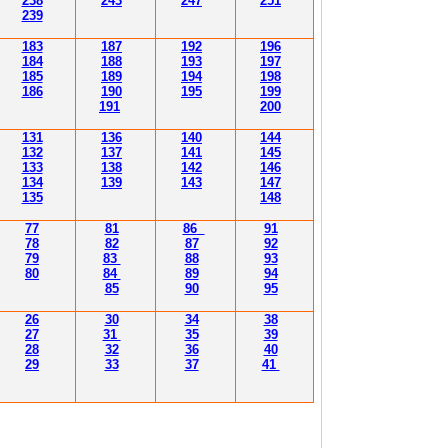
238
243
247
251
239
183
187
192
196
184
188
193
197
185
189
194
198
186
190
195
199
191
200
131
136
140
144
132
137
141
145
133
138
142
146
134
139
143
147
135
148
77
81
86
91
78
82
87
92
79
83
88
93
80
84
89
94
85
90
95
26
30
34
38
27
31
35
39
28
32
36
40
29
33
37
41