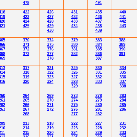
478
491
418
42
2
426
431
435
4
40
419
423
427
432
43
6
4
4
1
420
424
428
433
437
4
42
421
425
429
43
4
438
4
4
3
430
43
9
365
370
37
4
379
383
388
366
371
37
5
380
384
389
36
7
37
2
37
6
381
385
390
36
8
373
377
382
386
39
1
36
9
378
387
3
13
3
17
3
21
3
25
3
30
3
34
3
14
3
18
3
22
3
26
3
31
3
3
5
3
15
3
19
3
23
3
2
7
3
3
2
3
36
3
1
6
3
20
3
24
3
2
8
3
33
3
3
7
3
29
3
3
8
260
264
26
9
2
7
3
2
78
283
261
265
2
70
2
74
2
79
284
262
266
2
71
2
7
5
280
28
5
263
267
2
72
2
76
28
1
286
268
2
77
282
209
213
218
222
227
231
210
214
219
223
228
232
211
215
220
224
229
233