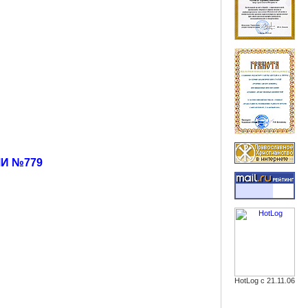
МИ №779
HotLog с 21.11.06