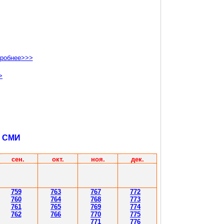
робнее
>>>
>
х СМИ
сен.
окт.
ноя.
дек.
7
59
7
63
7
67
7
72
7
60
7
64
7
68
7
73
7
61
7
65
7
69
7
74
7
62
7
66
7
70
7
75
7
71
7
76