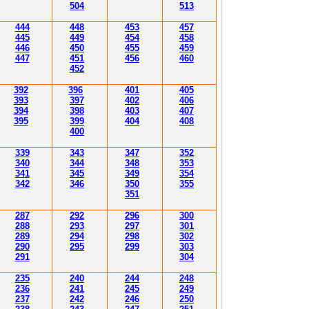
504
51
3
4
4
4
4
4
8
453
457
4
4
5
4
4
9
454
458
4
46
450
455
459
4
4
7
451
456
4
60
452
392
39
6
40
1
40
5
39
3
39
7
402
40
6
394
39
8
40
3
40
7
39
5
39
9
404
40
8
400
3
3
9
343
347
352
340
344
34
8
353
34
1
345
34
9
354
34
2
346
350
355
351
28
7
292
296
300
28
8
293
297
30
1
289
294
298
30
2
290
295
299
30
3
29
1
30
4
235
240
244
248
236
241
245
249
237
242
246
250