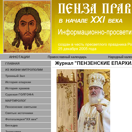
АННОТАЦИИ
Православный календарь
Народный кале
Журнал "ПЕНЗЕНСКИЕ ЕПАРХ
ГЛАВНАЯ
ИЗ ЖИЗНИ МИТРОПОЛИИ
Тронный Зал
История епархии
История храмов
Сурская ГОЛГОФА
МАРТИРОЛОГ
Пензенские святыни
Святые источники
Фотогалерея"ХХ век"
Беседка
Зарисовки