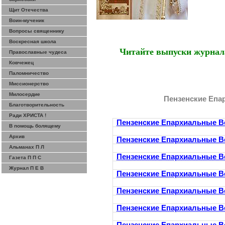
Щит Отечества
Воин-мученик
Вопросы священнику
Воскресная школа
Читайте выпуски журнал
Православные чудеса
Ковчежец
Паломничество
Миссионерство
Милосердие
Пензенские Епа
Благотворительность
Ради ХРИСТА !
Пензенские Епархиальные В
В помощь болящему
Архив
Пензенские Епархиальные В
Альманах П Л
Пензенские Епархиальные В
Газета П П С
Журнал П Е В
Пензенские Епархиальные В
Пензенские Епархиальные В
Пензенские Епархиальные В