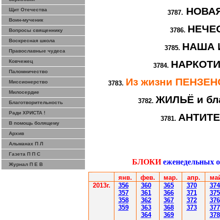
НОВА
Щит Отечества
3787.
Воин-мученик
НЕЧЕ
3786.
Вопросы священнику
Воскресная школа
НАША 
3785.
Православные чудеса
Ковчежец
НАРКОТИ
3784.
Паломничество
Из жизни ПЕНЗЕ
Миссионерство
3783.
Милосердие
ЖИЛЬЁ и бл
3782.
Благотворительность
Ради ХРИСТА !
АНТИТ
3781.
В помощь болящему
Архив
Альманах П Л
Газета П П С
БЛОКИ
еженедельных 
Журнал П Е В
янв.
фев
.
мар
.
апр.
ма
201
3г.
356
360
365
370
37
4
35
7
361
366
371
37
5
358
362
36
7
37
2
37
6
359
363
36
8
373
377
364
36
9
378