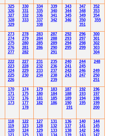
3
25
3
30
3
34
3
3
9
343
347
352
3
26
3
31
3
3
5
340
344
34
8
353
3
2
7
3
3
2
3
36
34
1
345
34
9
354
3
2
8
3
33
3
3
7
34
2
346
350
355
3
29
3
3
8
351
2
7
3
2
78
283
28
7
292
296
300
2
74
2
79
284
28
8
293
297
30
1
2
7
5
280
28
5
289
294
298
30
2
2
76
28
1
286
290
295
299
30
3
2
77
282
29
1
30
4
222
227
231
235
240
244
248
223
228
232
236
241
245
224
229
233
237
242
246
249
225
230
234
238
243
247
250
226
239
251
170
174
179
183
187
192
196
171
175
180
184
188
193
197
172
176
181
185
189
194
198
173
177
182
186
190
195
199
178
191
200
118
122
127
131
136
140
144
119
123
128
132
137
141
145
120
124
129
133
138
142
146
121
125
130
134
139
143
147