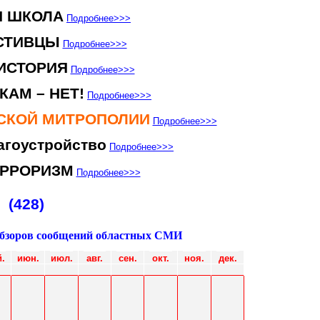
Я ШКОЛА
Подробнее
>>>
СТИВЦЫ
Подробнее
>>>
ИСТОРИЯ
Подробнее
>>>
КАМ – НЕТ!
Подробнее
>>>
НСКОЙ МИТРОПОЛИИ
Подробнее
>>>
агоустройство
Подробнее
>>>
ЕРРОРИЗМ
Подробнее
>>>
(428)
обзоров сообщений областных СМИ
.
июн
.
июл
.
авг.
сен.
окт.
ноя.
дек.