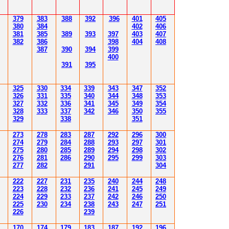
379
383
388
392
39
6
40
1
40
5
380
384
402
40
6
381
385
389
39
3
39
7
40
3
40
7
382
386
39
8
404
40
8
387
390
394
39
9
400
39
1
39
5
3
25
3
30
3
34
3
3
9
343
347
352
3
26
3
31
3
3
5
340
344
34
8
353
3
2
7
3
3
2
3
36
34
1
345
34
9
354
3
2
8
3
33
3
3
7
34
2
346
350
355
3
29
3
3
8
351
2
7
3
2
78
283
28
7
292
296
300
2
74
2
79
284
28
8
293
297
30
1
2
7
5
280
28
5
289
294
298
30
2
2
76
28
1
286
290
295
299
30
3
2
77
282
29
1
30
4
222
227
231
235
240
244
248
223
228
232
236
241
245
249
224
229
233
237
242
246
250
225
230
234
238
243
247
251
226
239
170
174
179
183
187
192
196