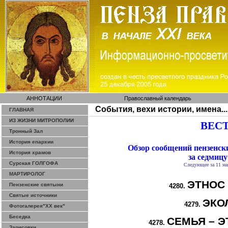
АННОТАЦИИ
Православный календарь
События, вехи истории, имена...
ГЛАВНАЯ
ИЗ ЖИЗНИ МИТРОПОЛИИ
ВЕСТ
Тронный Зал
История епархии
Обзор сообщений пензенс
История храмов
за седмицу
Сурская ГОЛГОФА
Следующее за 11 ма
МАРТИРОЛОГ
ЭТНОС
Пензенские святыни
4280.
Святые источники
ЭКО
4279.
Фотогалерея"ХХ век"
Беседка
СЕМЬЯ – Э
4278.
Зарисовки