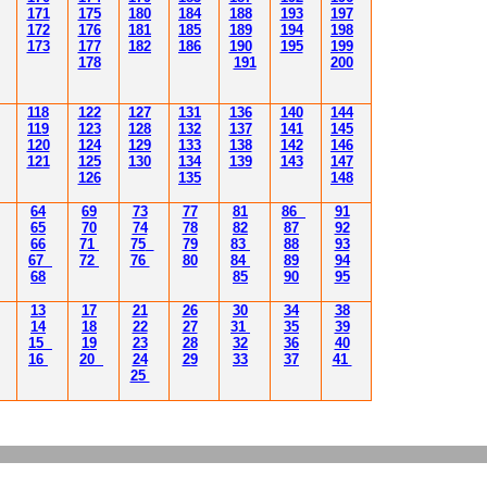
171
175
180
184
188
193
197
172
176
181
185
189
194
198
173
177
182
186
190
195
199
178
191
200
118
122
127
131
136
140
144
119
123
128
132
137
141
145
120
124
129
133
138
142
146
121
125
130
134
139
143
147
126
135
148
64
69
73
77
81
86
91
65
70
74
78
82
87
92
66
71
75
79
83
88
93
67
72
76
80
84
89
94
68
85
90
95
13
17
21
26
30
34
38
14
18
22
27
31
35
39
15
19
23
28
32
36
40
16
20
24
29
33
37
41
25