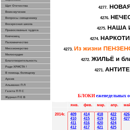
НОВА
Щит Отечества
4277.
Воин-мученик
НЕЧЕ
4276.
Вопросы священнику
Воскресная школа
НАША 
4275.
Православные чудеса
Ковчежец
НАРКОТИ
4274.
Паломничество
Из жизни ПЕНЗЕ
Миссионерство
4273.
Милосердие
ЖИЛЬЁ и бл
4272.
Благотворительность
Ради ХРИСТА !
АНТИТ
4271.
В помощь болящему
Архив
Альманах П Л
Газета П П С
БЛОКИ
еженедельных 
Журнал П Е В
янв.
фев
.
мар
.
апр.
май
2014
г.
40
9
414
418
42
2
426
410
41
5
419
423
427
411
416
420
424
412
41
7
421
425