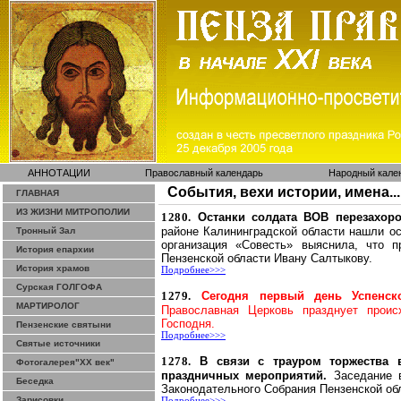
АННОТАЦИИ
Православный календарь
Народный кале
События, вехи истории, имена...
ГЛАВНАЯ
ИЗ ЖИЗНИ МИТРОПОЛИИ
1280.
Останки солдата ВОВ перезахор
районе Калининградской области нашли ос
Тронный Зал
организация «Совесть» выяснила, что 
История епархии
Пензенской области Ивану Салтыкову.
История храмов
Подробнее>>>
Сурская ГОЛГОФА
1279.
Сегодня первый день Успенск
МАРТИРОЛОГ
Православная Церковь празднует проис
Господня.
Пензенские святыни
Подробнее>>>
Святые источники
1278.
В связи с трауром торжества 
Фотогалерея"ХХ век"
праздничных мероприятий.
Заседание 
Беседка
Законодательного Собрания Пензенской об
Зарисовки
Подробнее>>>