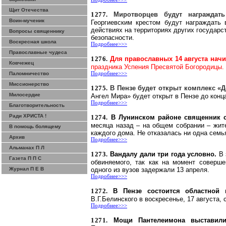
Щит Отечества
1277.
Миротворцев будут награждат
Воин-мученик
Георгиевским крестом будут награждать
действиях на территориях других госуда
рс
Вопросы священнику
безопасности.
Воскресная школа
Подробнее>>>
Православные чудеса
1276.
Для православных 14 августа начи
Ковчежец
праздника Успения Пресвятой Богородицы.
Паломничество
Подробнее>>>
Миссионерство
1275.
В Пензе будет открыт комплекс «
Милосердие
Ангел Мира» будет открыт в Пензе до конца
Подробнее>>>
Благотворительность
Ради ХРИСТА !
1274.
В
Лунинском
районе священник с
месяца назад – на общем собрании – жи
В помощь болящему
каждого дома. Не отказалась ни одна семь
Архив
Подробнее>>>
Альманах П Л
1273.
Вандалу дали три года условно.
В 
Газета П П С
обвиняемого, так как на момент соверш
Журнал П Е В
одного из вузов задержали 13 апреля.
Подробнее>>>
1272.
В Пензе состоится областной
В.Г.Белинского в воскресенье, 17 августа,
Подробнее>>>
1271.
Мощи
Пантелеимона
выставили