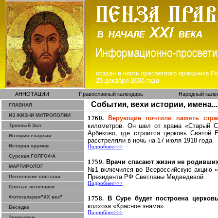
АННОТАЦИИ
Православный календарь
Народный кале
События, вехи истории, имена...
ГЛАВНАЯ
ИЗ ЖИЗНИ МИТРОПОЛИИ
1760.
Верующие почтили память стра
километров. Он шел от храма «Старый С
Тронный Зал
Арбеково
, где строится церковь Святой
История епархии
расстреляли в ночь на 17 июля 1918 года.
История храмов
Подробнее>>>
Сурская ГОЛГОФА
1759.
Врачи спасают жизни не родивших
МАРТИРОЛОГ
№1 включился во Всероссийскую акцию «П
Президента РФ Светланы Медведевой.
Пензенские святыни
Подробнее>>>
Святые источники
Фотогалерея"ХХ век"
1758.
В Суре будет построена церков
колхоза «Красное знамя».
Беседка
Подробнее>>>
Зарисовки