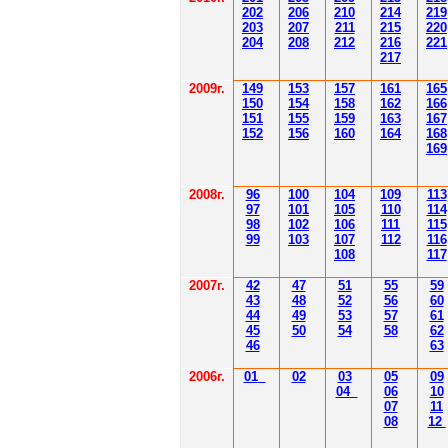
202
206
210
214
219
203
207
211
215
220
204
208
212
216
221
217
2009г.
149
153
157
161
165
150
154
158
162
166
151
155
159
163
167
152
156
160
164
168
169
2008г.
96
100
104
109
113
97
101
105
110
114
98
102
106
111
115
99
103
107
112
116
108
117
2007г.
42
47
51
55
59
43
48
52
56
60
44
49
53
57
61
45
50
54
58
62
46
63
2006г.
01
02
03
05
09
04
06
10
07
11
08
12