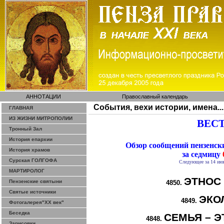
АННОТАЦИИ
Православный календарь
События, вехи истории, имена...
ГЛАВНАЯ
ИЗ ЖИЗНИ МИТРОПОЛИИ
ВЕСТ
Тронный Зал
История епархии
Обзор сообщений пензенс
История храмов
за седмицу
Сурская ГОЛГОФА
Следующее за 14 июн
МАРТИРОЛОГ
ЭТНОС
Пензенские святыни
4850.
Святые источники
ЭКО
4849.
Фотогалерея"ХХ век"
Беседка
СЕМЬЯ – Э
4848.
Зарисовки