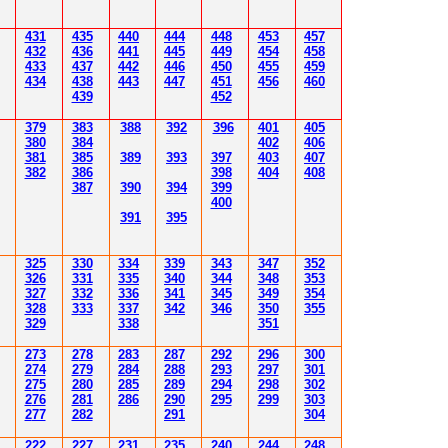
431
435
4
40
4
4
4
4
4
8
453
457
432
43
6
4
4
1
4
4
5
4
4
9
454
458
433
437
4
42
4
46
450
455
459
43
4
438
4
4
3
4
4
7
451
456
4
60
43
9
452
379
383
388
392
39
6
40
1
40
5
380
384
402
40
6
381
385
389
39
3
39
7
40
3
40
7
382
386
39
8
404
40
8
387
390
394
39
9
400
39
1
39
5
3
25
3
30
3
34
3
3
9
343
347
352
3
26
3
31
3
3
5
340
344
34
8
353
3
2
7
3
3
2
3
36
34
1
345
34
9
354
3
2
8
3
33
3
3
7
34
2
346
350
355
3
29
3
3
8
351
2
7
3
2
78
283
28
7
292
296
300
2
74
2
79
284
28
8
293
297
30
1
2
7
5
280
28
5
289
294
298
30
2
2
76
28
1
286
290
295
299
30
3
2
77
282
29
1
30
4
222
227
231
235
240
244
248