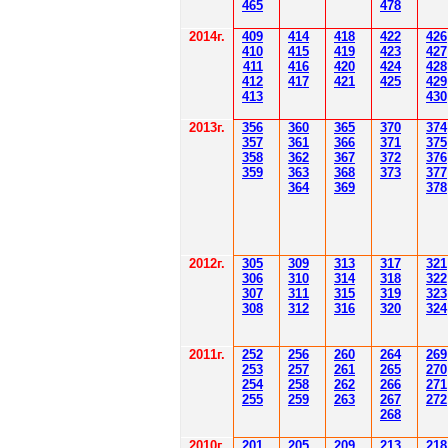
4
6
5
478
2014
г.
40
9
414
418
42
2
426
410
41
5
419
423
427
411
416
420
424
428
412
41
7
421
425
429
41
3
430
201
3г.
356
360
365
370
37
4
35
7
361
366
371
37
5
358
362
36
7
37
2
37
6
359
363
36
8
373
377
364
36
9
378
2012
г.
30
5
30
9
3
13
3
17
3
21
306
3
1
0
3
14
3
18
3
22
30
7
3
1
1
3
15
3
19
3
23
308
3
12
3
1
6
3
20
3
24
201
1
г.
252
256
260
264
26
9
253
257
261
265
2
70
254
258
262
266
2
71
255
259
263
267
2
72
268
2010г.
201
205
209
213
218