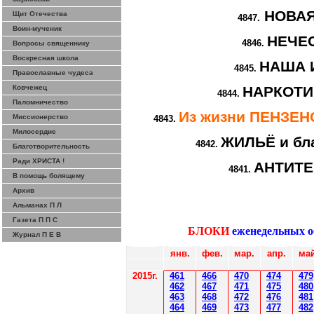
НОВА
Щит Отечества
4847.
Воин-мученик
НЕЧЕ
4846.
Вопросы священнику
Воскресная школа
НАША 
4845.
Православные чудеса
Ковчежец
НАРКОТИ
4844.
Паломничество
Из жизни ПЕНЗЕ
Миссионерство
4843.
Милосердие
ЖИЛЬЁ и бл
4842.
Благотворительность
Ради ХРИСТА !
АНТИТ
4841.
В помощь болящему
Архив
Альманах П Л
Газета П П С
БЛОКИ
еженедельных 
Журнал П Е В
янв.
фев
.
мар
.
апр.
май
2015г.
4
61
4
6
6
470
474
479
4
62
4
6
7
471
475
480
4
6
3
4
6
8
472
476
481
4
6
4
4
6
9
47
3
477
482