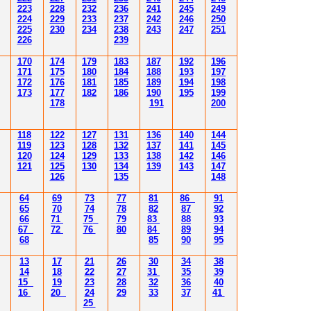
223
228
232
236
241
245
249
224
229
233
237
242
246
250
225
230
234
238
243
247
251
226
239
170
174
179
183
187
192
196
171
175
180
184
188
193
197
172
176
181
185
189
194
198
173
177
182
186
190
195
199
178
191
200
118
122
127
131
136
140
144
119
123
128
132
137
141
145
120
124
129
133
138
142
146
121
125
130
134
139
143
147
126
135
148
64
69
73
77
81
86
91
65
70
74
78
82
87
92
66
71
75
79
83
88
93
67
72
76
80
84
89
94
68
85
90
95
13
17
21
26
30
34
38
14
18
22
27
31
35
39
15
19
23
28
32
36
40
16
20
24
29
33
37
41
25