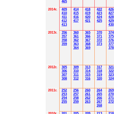
4
6
5
2014
г.
40
9
414
418
42
2
426
410
41
5
419
423
427
411
416
420
424
428
412
41
7
421
425
429
41
3
430
201
3г.
356
360
365
370
37
4
35
7
361
366
371
37
5
358
362
36
7
37
2
37
6
359
363
36
8
373
377
364
36
9
378
2012
г.
30
5
30
9
3
13
3
17
3
21
306
3
1
0
3
14
3
18
3
22
30
7
3
1
1
3
15
3
19
3
23
308
3
12
3
1
6
3
20
3
24
201
1
г.
252
256
260
264
26
9
253
257
261
265
2
70
254
258
262
266
2
71
255
259
263
267
2
72
268
2010г.
201
205
209
213
218