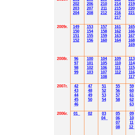
202
206
210
214
219
203
207
211
215
220
204
208
212
216
221
217
2009г.
149
153
157
161
165
150
154
158
162
166
151
155
159
163
167
152
156
160
164
168
169
2008г.
96
100
104
109
113
97
101
105
110
114
98
102
106
111
115
99
103
107
112
116
108
117
2007г.
42
47
51
55
59
43
48
52
56
60
44
49
53
57
61
45
50
54
58
62
46
63
2006г.
01
02
03
05
09
04
06
10
07
11
08
12