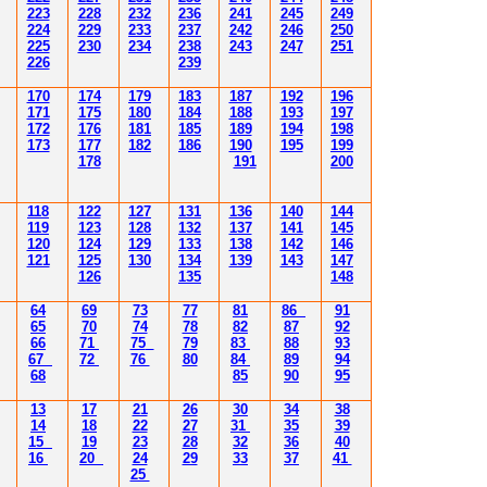
223
228
232
236
241
245
249
224
229
233
237
242
246
250
225
230
234
238
243
247
251
226
239
170
174
179
183
187
192
196
171
175
180
184
188
193
197
172
176
181
185
189
194
198
173
177
182
186
190
195
199
178
191
200
118
122
127
131
136
140
144
119
123
128
132
137
141
145
120
124
129
133
138
142
146
121
125
130
134
139
143
147
126
135
148
64
69
73
77
81
86
91
65
70
74
78
82
87
92
66
71
75
79
83
88
93
67
72
76
80
84
89
94
68
85
90
95
13
17
21
26
30
34
38
14
18
22
27
31
35
39
15
19
23
28
32
36
40
16
20
24
29
33
37
41
25