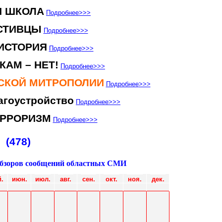
Я ШКОЛА
Подробнее
>>>
СТИВЦЫ
Подробнее
>>>
ИСТОРИЯ
Подробнее
>>>
КАМ – НЕТ!
Подробнее
>>>
НСКОЙ МИТРОПОЛИИ
Подробнее
>>>
агоустройство
Подробнее
>>>
ЕРРОРИЗМ
Подробнее
>>>
(478)
обзоров сообщений областных СМИ
.
июн
.
июл
.
авг.
сен.
окт.
ноя.
дек.