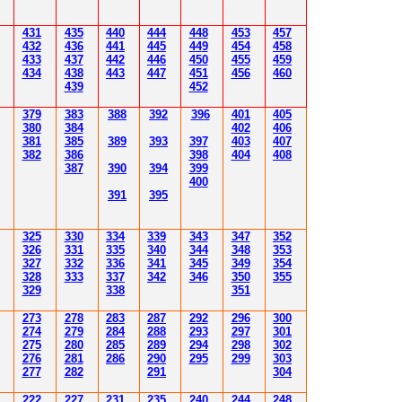
431
435
4
40
4
4
4
4
4
8
453
457
432
43
6
4
4
1
4
4
5
4
4
9
454
458
433
437
4
42
4
46
450
455
459
43
4
438
4
4
3
4
4
7
451
456
4
60
43
9
452
379
383
388
392
39
6
40
1
40
5
380
384
402
40
6
381
385
389
39
3
39
7
40
3
40
7
382
386
39
8
404
40
8
387
390
394
39
9
400
39
1
39
5
3
25
3
30
3
34
3
3
9
343
347
352
3
26
3
31
3
3
5
340
344
34
8
353
3
2
7
3
3
2
3
36
34
1
345
34
9
354
3
2
8
3
33
3
3
7
34
2
346
350
355
3
29
3
3
8
351
2
7
3
2
78
283
28
7
292
296
300
2
74
2
79
284
28
8
293
297
30
1
2
7
5
280
28
5
289
294
298
30
2
2
76
28
1
286
290
295
299
30
3
2
77
282
29
1
30
4
222
227
231
235
240
244
248