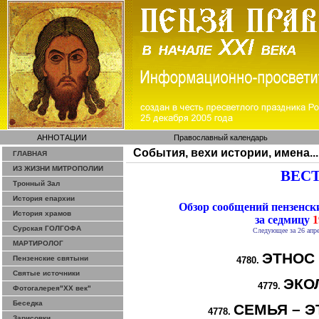
АННОТАЦИИ
Православный календарь
События, вехи истории, имена...
ГЛАВНАЯ
ИЗ ЖИЗНИ МИТРОПОЛИИ
ВЕСТ
Тронный Зал
История епархии
Обзор сообщений пензенс
История храмов
за седмицу
1
Сурская ГОЛГОФА
Следующее за 26 апре
МАРТИРОЛОГ
ЭТНОС
Пензенские святыни
4780.
Святые источники
ЭКО
4779.
Фотогалерея"ХХ век"
Беседка
СЕМЬЯ – Э
4778.
Зарисовки