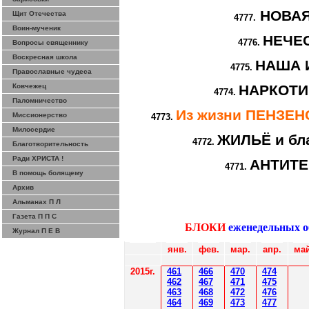
НОВА
Щит Отечества
4777.
Воин-мученик
НЕЧЕ
4776.
Вопросы священнику
Воскресная школа
НАША 
4775.
Православные чудеса
Ковчежец
НАРКОТИ
4774.
Паломничество
Из жизни ПЕНЗЕ
Миссионерство
4773.
Милосердие
ЖИЛЬЁ и бл
4772.
Благотворительность
Ради ХРИСТА !
АНТИТ
4771.
В помощь болящему
Архив
Альманах П Л
Газета П П С
БЛОКИ
еженедельных 
Журнал П Е В
янв.
фев
.
мар
.
апр.
май
2015г.
4
61
4
6
6
470
474
4
62
4
6
7
471
475
4
6
3
4
6
8
472
476
4
6
4
4
6
9
47
3
477