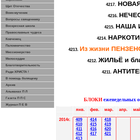
НОВА
4217.
Щит Отечества
Воин-мученик
НЕЧЕ
4216.
Вопросы священнику
НАША 
Воскресная школа
4215.
Православные чудеса
НАРКОТИ
4214.
Ковчежец
Паломничество
Из жизни ПЕНЗЕ
4213.
Миссионерство
ЖИЛЬЁ и бл
Милосердие
4212.
Благотворительность
АНТИТ
4211.
Ради ХРИСТА !
В помощь болящему
Архив
Альманах П Л
Газета П П С
БЛОКИ
еженедельных 
Журнал П Е В
янв.
фев
.
мар
.
апр.
май
2014
г.
40
9
414
418
410
41
5
419
411
416
420
412
41
7
421
41
3