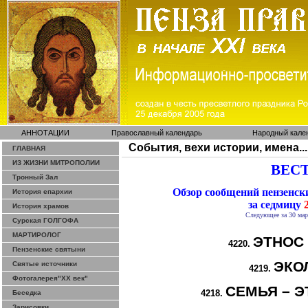
АННОТАЦИИ
Православный календарь
Народный кале
События, вехи истории, имена...
ГЛАВНАЯ
ИЗ ЖИЗНИ МИТРОПОЛИИ
ВЕСТ
Тронный Зал
Обзор сообщений пензенс
История епархии
за седмицу
2
История храмов
Следующее за 30 мар
Сурская ГОЛГОФА
МАРТИРОЛОГ
ЭТНОС
4220.
Пензенские святыни
ЭКО
Святые источники
4219.
Фотогалерея"ХХ век"
СЕМЬЯ – Э
4218.
Беседка
Зарисовки