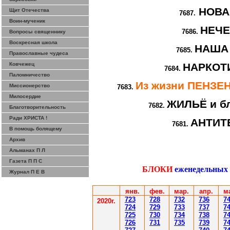
НОВА
Щит Отечества
7687.
Воин-мученик
НЕЧ
7686.
Вопросы священнику
Воскресная школа
НАША
7685.
Православные чудеса
Ковчежец
НАРКОТИ
7684.
Паломничество
Из жизни ПЕНЗ
Миссионерство
7683.
Милосердие
ЖИЛЬЁ и бл
7682.
Благотворительность
Ради ХРИСТА !
АНТИТ
7681.
В помощь болящему
Архив
Альманах П Л
Газета П П С
БЛОКИ
еженедельных
Журнал П Е В
янв.
фев
.
мар
.
апр.
м
7
23
7
28
7
32
7
36
7
2020г.
7
24
7
29
7
33
7
37
7
7
25
7
30
7
34
7
38
7
7
26
7
31
7
35
7
39
7