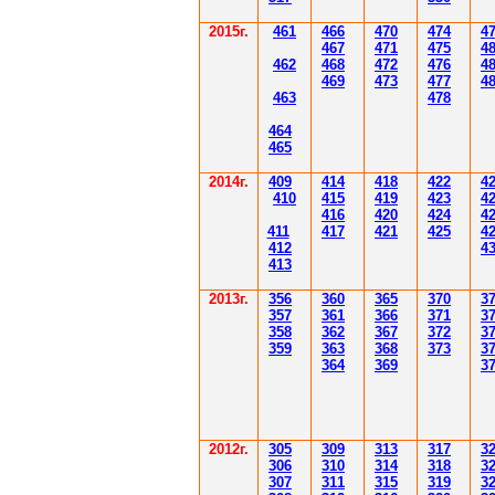
2015г.
4
61
4
6
6
470
474
4
4
6
7
471
475
4
4
62
4
6
8
472
476
4
4
6
9
47
3
477
4
4
6
3
478
4
6
4
4
6
5
2014
г.
40
9
414
418
42
2
4
410
41
5
419
423
4
416
420
424
4
411
41
7
421
425
4
412
4
41
3
201
3г.
356
360
365
370
3
35
7
361
366
371
3
358
362
36
7
37
2
3
359
363
36
8
373
3
364
36
9
3
2012
г.
30
5
30
9
3
13
3
17
3
306
3
1
0
3
14
3
18
3
30
7
3
1
1
3
15
3
19
3