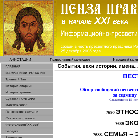
АННОТАЦИИ
Православный календарь
Народный кале
События, вехи истории, имена...
ГЛАВНАЯ
ИЗ ЖИЗНИ МИТРОПОЛИИ
ВЕСТ
Тронный Зал
История епархии
Обзор сообщений пензен
История храмов
за седмицу
Сурская ГОЛГОФА
Следующее за 15 нояб
МАРТИРОЛОГ
ЭТНОС
Пензенские святыни
7690
Святые источники
ЭК
7689
Фотогалерея"ХХ век"
Беседка
СЕМЬЯ – 
7688.
Зарисовки