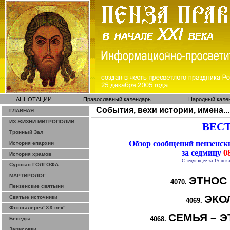
АННОТАЦИИ
Православный календарь
Народный кале
События, вехи истории, имена...
ГЛАВНАЯ
ИЗ ЖИЗНИ МИТРОПОЛИИ
ВЕСТ
Тронный Зал
Обзор сообщений пензенс
История епархии
за седмицу
08
История храмов
Следующее за 15 дека
Сурская ГОЛГОФА
МАРТИРОЛОГ
ЭТНОС
4070.
Пензенские святыни
ЭКО
Святые источники
4069.
Фотогалерея"ХХ век"
СЕМЬЯ – Э
4068.
Беседка
Зарисовки