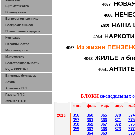
НОВА
4067.
Щит Отечества
Воин-мученик
НЕЧЕ
4066.
Вопросы священнику
НАША 
Воскресная школа
4065.
Православные чудеса
НАРКОТИ
4064.
Ковчежец
Паломничество
Из жизни ПЕНЗЕ
4063.
Миссионерство
ЖИЛЬЁ и бл
Милосердие
4062.
Благотворительность
АНТИТ
4061.
Ради ХРИСТА !
В помощь болящему
Архив
Альманах П Л
Газета П П С
БЛОКИ
еженедельных 
Журнал П Е В
янв.
фев
.
мар
.
апр.
май
201
3г.
356
360
365
370
37
4
35
7
361
366
371
37
5
358
362
36
7
37
2
37
6
359
363
36
8
373
377
364
36
9
378