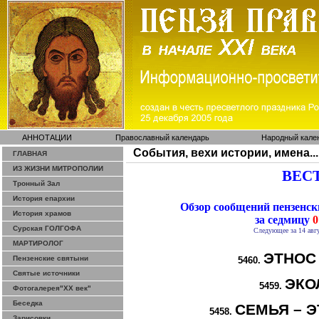
АННОТАЦИИ
Православный календарь
Народный кале
События, вехи истории, имена...
ГЛАВНАЯ
ИЗ ЖИЗНИ МИТРОПОЛИИ
ВЕСТ
Тронный Зал
История епархии
Обзор сообщений пензенс
История храмов
за седмицу
0
Сурская ГОЛГОФА
Следующее за 14 авгу
МАРТИРОЛОГ
ЭТНОС
Пензенские святыни
5460.
Святые источники
ЭКО
5459.
Фотогалерея"ХХ век"
Беседка
СЕМЬЯ – Э
5458.
Зарисовки