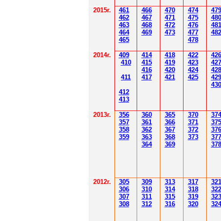
2015г.
4
61
4
6
6
470
474
47
4
62
4
6
7
471
475
48
4
6
3
4
6
8
472
476
48
4
6
4
4
6
9
47
3
477
48
4
6
5
478
2014
г.
40
9
414
418
42
2
42
410
41
5
419
423
42
416
420
424
42
411
41
7
421
425
42
43
412
41
3
201
3г.
356
360
365
370
37
35
7
361
366
371
37
358
362
36
7
37
2
37
359
363
36
8
373
37
364
36
9
37
2012
г.
30
5
30
9
3
13
3
17
3
2
306
3
1
0
3
14
3
18
3
2
30
7
3
1
1
3
15
3
19
3
2
308
3
12
3
1
6
3
20
3
2