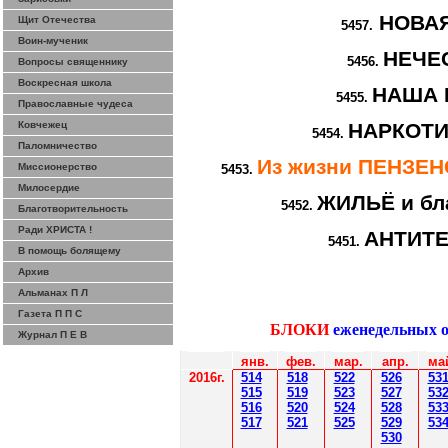
НОВА
Щит Отечества
5457.
Воин-мученик
НЕЧЕ
5456.
Вопросы священнику
Воскресная школа
НАША 
5455.
Православные чудеса
Ковчежец
НАРКОТИ
5454.
Паломничество
Из жизни ПЕНЗЕ
Миссионерство
5453.
Милосердие
ЖИЛЬЁ и бл
5452.
Благотворительность
Ради ХРИСТА !
АНТИТ
5451.
В помощь болящему
Архив
Альманах П Л
Газета П П С
БЛОКИ
еженедельных 
Журнал П Е В
янв.
фев
.
мар
.
апр.
ма
2016г.
514
518
522
526
53
515
519
523
527
53
516
520
524
528
53
517
521
525
529
53
530