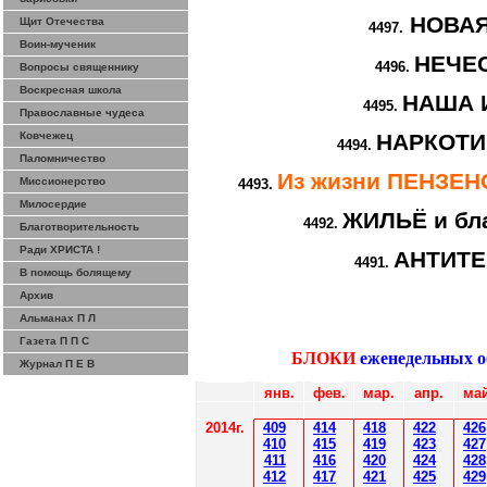
НОВА
Щит Отечества
4497.
Воин-мученик
НЕЧЕ
4496.
Вопросы священнику
Воскресная школа
НАША 
4495.
Православные чудеса
Ковчежец
НАРКОТИ
4494.
Паломничество
Из жизни ПЕНЗЕ
Миссионерство
4493.
Милосердие
ЖИЛЬЁ и бл
4492.
Благотворительность
Ради ХРИСТА !
АНТИТ
4491.
В помощь болящему
Архив
Альманах П Л
Газета П П С
БЛОКИ
еженедельных 
Журнал П Е В
янв.
фев
.
мар
.
апр.
май
2014
г.
40
9
414
418
42
2
426
410
41
5
419
423
427
411
416
420
424
428
412
41
7
421
425
429