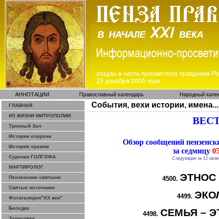
АННОТАЦИИ
Православный календарь
Народный кале
События, вехи истории, имена...
ГЛАВНАЯ
ИЗ ЖИЗНИ МИТРОПОЛИИ
ВЕСТ
Тронный Зал
История епархии
Обзор сообщений пензенс
История храмов
за седмицу
05
Сурская ГОЛГОФА
Следующее за 12 октя
МАРТИРОЛОГ
ЭТНОС
Пензенские святыни
4500.
Святые источники
ЭКО
4499.
Фотогалерея"ХХ век"
Беседка
СЕМЬЯ – Э
4498.
Зарисовки