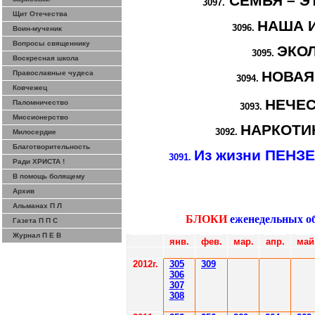
СЕМЬЯ – Э
3097.
Щит Отечества
НАША 
3096.
Воин-мученик
Вопросы священнику
ЭКО
3095.
Воскресная школа
НОВАЯ
Православные чудеса
3094.
Ковчежец
НЕЧЕ
Паломничество
3093.
Миссионерство
НАРКОТИК
3092.
Милосердие
Благотворительность
Из жизни ПЕНЗ
3091.
Ради ХРИСТА !
В помощь болящему
Архив
Альманах П Л
БЛОКИ
еженедельных о
Газета П П С
Журнал П Е В
янв.
фев
.
мар
.
апр.
май
2012
г.
30
5
30
9
306
30
7
308