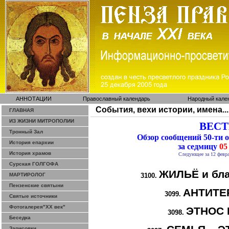
АННОТАЦИИ
Православный календарь
Народный кале
События, вехи истории, имена...
ГЛАВНАЯ
ИЗ ЖИЗНИ МИТРОПОЛИИ
ВЕСТИ
Тронный Зал
Обзор сообщений 50-ти
История епархии
за седмицу
05
История храмов
Следующее за 12 февр
Сурская ГОЛГОФА
ЖИЛЬЁ и бла
МАРТИРОЛОГ
3100.
Пензенские святыни
АНТИТЕ
3099.
Святые источники
Фотогалерея"ХХ век"
ЭТНОС 
3098.
Беседка
Зарисовки