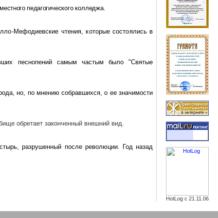
местного педаго
гического колледжа.
илло-Мефодиевские чтения, которые состоялись
в
вших песнопений самым частым было "Святые
рода, но, по мнению собравшихся, о ее значимости
бище обретает законченный внешний вид.
стырь, разрушенный после революции. Год назад
HotLog с 21.11.06