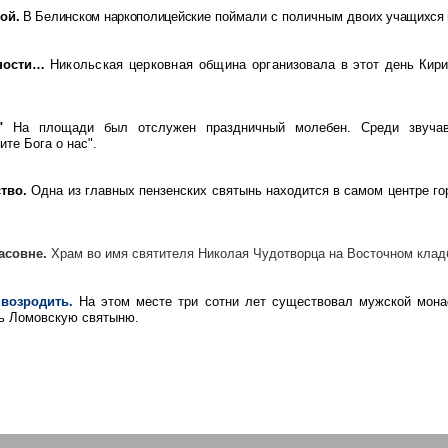
ной.
В Белинском
наркополицейс
кие
поймали с поличным дво
их учащихся 
вности…
Никольская церковная община орга
низовала в этот день Кир
"
На площади был отслужен праздничный молебен. Среди звуча
те Бога о нас".
ство.
Одна из главных пензенских святынь находится в самом центре го
асовне.
Храм во имя святителя Николая Чудотворца на Восточном клад
 возродить.
На этом месте три сотни лет существовал мужской мона
ть
Ломовскую
святыню.