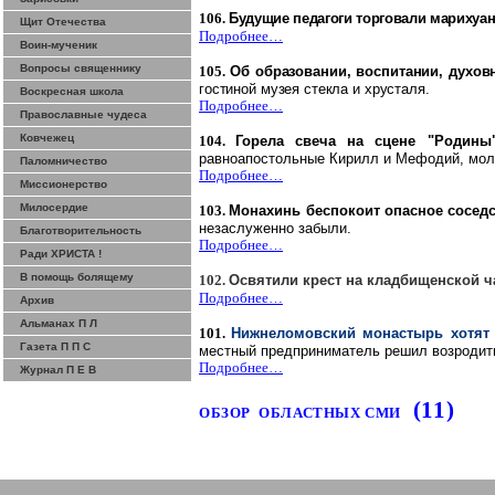
106.
Будущие педагоги торговали марихуа
Щит Отечества
Подробнее…
Воин-мученик
Вопросы священнику
105.
Об образовании, воспитании, духо
гостиной музея стекла и хрусталя.
Воскресная школа
Подробнее…
Православные чудеса
Ковчежец
104.
Горела свеча на сцене "Родины
равноапостольные Кирилл и Мефодий, моли
Паломничество
Подробнее…
Миссионерство
Милосердие
103.
Монахинь беспокоит опасное сосед
незаслуженно забыли.
Благотворительность
Подробнее…
Ради ХРИСТА !
В помощь болящему
102.
Освятили крест на кладбищенской ч
Подробнее…
Архив
Альманах П Л
101.
Нижнеломовский
монастырь хотят
Газета П П С
местный предприниматель решил возроди
Подробнее…
Журнал П Е В
(11)
ОБЗОР
ОБЛАСТНЫХ СМИ