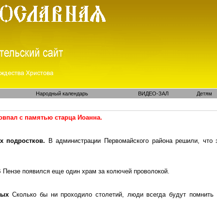
Народный календарь
ВИДЕО-ЗАЛ
Детям
овпал с памятью старц
а Иоа
нна.
х подростков.
В администрации Первомайского района решили, что 
 Пензе появился еще один храм за колючей проволокой.
тых
С
колько бы ни проходило столетий, люди всегда будут помнить