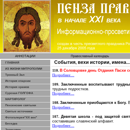
АННОТАЦИИ
Православный календарь
События, вехи истории, имена...
ГЛАВНАЯ
ИЗ ЖИЗНИ МИТРОПОЛИИ
110.
В
Соловцовке
день Отдания Пасхи с
Подробнее…
Тронный Зал
История епархии
109.
Заключенные воспитывают трудны
История храмов
трудных подростков.
Подробнее…
Сурская ГОЛГОФА
МАРТИРОЛОГ
108.
Заключенные приобщаются к Богу.
В
Пензенские святыни
Подробнее…
Святые источники
107.
Девятая школа - под защитой свя
Фотогалерея"ХХ век"
составивших славянский алфавит.
Беседка
Подробнее…
Зарисовки