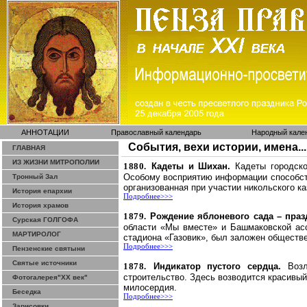
АННОТАЦИИ
Православный календарь
Народный кале
События, вехи истории, имена...
ГЛАВНАЯ
ИЗ ЖИЗНИ МИТРОПОЛИИ
1880.
Кадеты и Шихан.
Кадеты городск
Особому восприятию информации способст
Тронный Зал
организованная при участии
никольского
ка
История епархии
Подробнее>>>
История храмов
1879.
Рождение яблоневого сада – праз
Сурская ГОЛГОФА
области «Мы вместе» и
Башмаковской
асс
МАРТИРОЛОГ
стадиона «Газовик», был заложен обществ
Подробнее>>>
Пензенские святыни
Святые источники
1878.
Индикатор пустого сердца.
Воз
строительство. Здесь возводится красивы
Фотогалерея"ХХ век"
милосердия.
Беседка
Подробнее>>>
Зарисовки