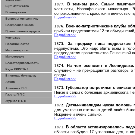
1877.
В земном раю.
Самым памятным
Щит Отечества
частности, Новоафонского монастыря. 
Воин-мученик
соприкосновения с красотой и вечностью 
Подробнее>>>
Вопросы священнику
Воскресная школа
1876.
Военно-патриотические клубы обла
прибыли представители 12-ти объединений, 
Православные чудеса
Подробнее>>>
Ковчежец
1875.
За продажу пива подросткам 
Паломничество
недопустима. Это надо вбить всем в голо
Миссионерство
председателя правительства Пензенской 
Милосердие
Подробнее>>>
Благотворительность
1874.
На чем экономят в
Леонидовке
Ради ХРИСТА !
случайно – не прекращаются разговоры о 
среды.
В помощь болящему
Подробнее>>>
Архив
1873.
Губернатор встретился с еписко
Альманах П Л
Пензе в связи с болезнью архиепископа Пе
Газета П П С
Подробнее>>>
Журнал П Е В
1872.
Детям-инвалидам нужна помощь 
для умственно-отсталых детей любят быва
Искренне и очень сильно.
Подробнее>>>
1871.
В области активизировались пе
области возбудил 17 уголовных дел, в ко