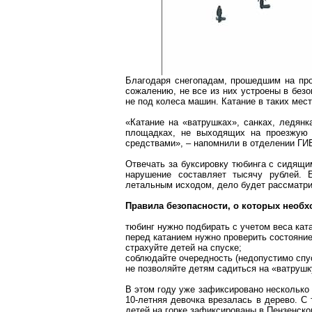
Благодаря снегопадам, прошедшим на пр
сожалению, не все из них устроены в без
не под колеса машин. Катание в таких мес
«Катание на «ватрушках», санках, ледян
площадках, не выходящих на проезжую 
средствами», – напомнили в отделении Г
Отвечать за буксировку тюбинга с сидящ
нарушение составляет тысячу рублей. 
летальным исходом, дело будет рассматри
Правила безопасности, о которых необхо
тюбинг нужно подбирать с учетом веса кат
перед катанием нужно проверить состояние
страхуйте детей на спуске;
соблюдайте очередность (недопустимо спус
не позволяйте детям садиться на «ватрушк
В этом году уже зафиксировано несколько 
10-летняя девочка врезалась в дерево. С
детей на горке зафиксированы в Пензенско