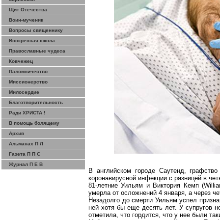
Щит Отечества
Воин-мученик
Вопросы священнику
Воскресная школа
Православные чудеса
Ковчежец
Паломничество
Миссионерство
Милосердие
Благотворительность
Ради ХРИСТА !
В помощь болящему
Архив
Альманах П Л
Газета П П С
Журнал П Е В
В английском городе
Саутенд
, графство
коронавирусной
инфекции с разницей в чет
81-летние Уильям и Виктория
Кемп
(
Willi
умерла от осложнений 4 января, а через че
Незадолго до смерти Уильям успел
призна
ней хотя бы еще десять лет. У супругов 
отметила, что гордится, что у нее были так