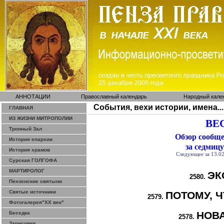
АННОТАЦИИ
Православный календарь
Народный кале
События, вехи истории, имена...
ГЛАВНАЯ
ИЗ ЖИЗНИ МИТРОПОЛИИ
ВЕС
Тронный Зал
Обзор сообщ
История епархии
за седмицу
История храмов
Следующее за 13.02
Сурская ГОЛГОФА
МАРТИРОЛОГ
ЭК
2580.
Пензенские святыни
Святые источники
ПОТОМУ, 
2579.
Фотогалерея"ХХ век"
НОВ
Беседка
2578.
Зарисовки