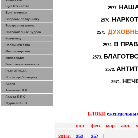
НАША
Щит Отечества
2577.
Воин-мученик
НАРКОТ
Вопросы священнику
2576.
Воскресная школа
ДУХОВН
Православные чудеса
2575.
Ковчежец
В ПРА
2574.
Паломничество
Миссионерство
БЛАГОТВ
2573.
Милосердие
Благотворительность
АНТИ
2572.
Ради ХРИСТА !
В помощь болящему
НЕЧ
2571.
Архив
Альманах П Л
Газета П П С
Журнал П Е В
БЛОКИ
еженедельны
янв.
фев.
мар.
апр.
м
201
1
г.
252
257