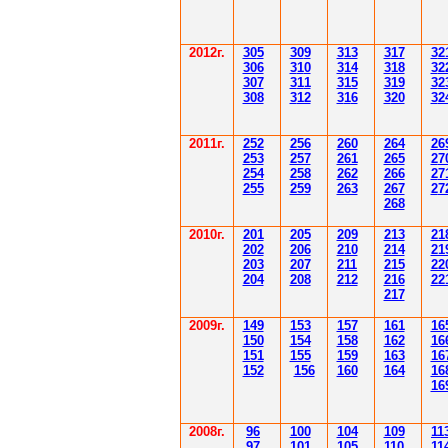
2012
г.
30
5
30
9
3
13
3
17
3
2
306
3
1
0
3
14
3
18
3
2
30
7
3
1
1
3
15
3
19
3
2
308
3
12
3
1
6
3
20
3
2
201
1
г.
252
256
260
264
26
253
257
261
265
2
7
254
258
262
266
2
7
255
259
263
267
2
7
268
2010г.
201
205
209
213
21
202
206
210
214
21
203
207
211
215
22
204
208
212
216
22
217
2009г.
149
153
157
161
16
150
154
158
162
16
151
155
159
163
16
152
156
160
164
16
16
2008г.
96
100
104
109
11
97
101
105
110
11