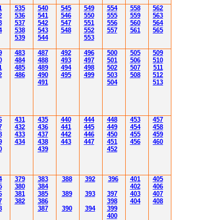
1
535
540
545
549
554
558
562
2
536
541
54
6
550
555
559
563
3
537
542
54
7
55
1
556
560
56
4
4
538
543
548
552
557
561
565
53
9
544
553
9
483
487
492
496
500
505
509
0
484
48
8
493
49
7
501
506
510
1
485
489
494
498
502
507
511
2
486
490
495
499
503
508
512
491
504
51
3
6
431
435
4
40
4
4
4
4
4
8
453
457
7
432
43
6
4
4
1
4
4
5
4
4
9
454
458
8
433
437
4
42
4
46
450
455
459
9
43
4
438
4
4
3
4
4
7
451
456
4
60
0
43
9
452
4
379
383
388
392
39
6
40
1
40
5
5
380
384
402
40
6
6
381
385
389
39
3
39
7
40
3
40
7
7
382
386
39
8
404
40
8
8
387
390
394
39
9
400