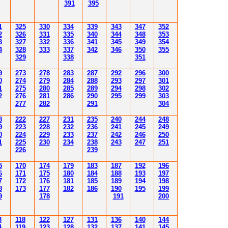
39
1
39
5
1
3
25
3
30
3
34
3
3
9
343
347
352
2
3
26
3
31
3
3
5
340
344
34
8
353
3
3
2
7
3
3
2
3
36
34
1
345
34
9
354
4
3
2
8
3
33
3
3
7
34
2
346
350
355
3
29
3
3
8
351
9
2
7
3
2
78
283
28
7
292
296
300
0
2
74
2
79
284
28
8
293
297
30
1
1
2
7
5
280
28
5
289
294
298
30
2
2
2
76
28
1
286
290
295
299
30
3
2
77
282
29
1
30
4
8
222
227
231
235
240
244
248
9
223
228
232
236
241
245
249
0
224
229
233
237
242
246
250
1
225
230
234
238
243
247
251
226
239
5
170
174
179
183
187
192
196
6
171
175
180
184
188
193
197
7
172
176
181
185
189
194
198
8
173
177
182
186
190
195
199
9
178
191
200
3
118
122
127
131
136
140
144
4
119
123
128
132
137
141
145