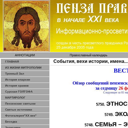
АННОТАЦИИ
Православный календарь
События, вехи истории, имена...
ГЛАВНАЯ
ИЗ ЖИЗНИ МИТРОПОЛИИ
ВЕСТ
Тронный Зал
История епархии
Обзор сообщений пензенс
История храмов
за седмицу
26 ф
Сурская ГОЛГОФА
Следующее за 05 ма
МАРТИРОЛОГ
ЭТНОС
Пензенские святыни
5750.
Святые источники
ЭКО
5749.
Фотогалерея"ХХ век"
Беседка
СЕМЬЯ – Э
5748.
Зарисовки