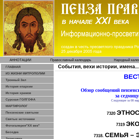
АННОТАЦИИ
Православный календарь
Народный кале
События, вехи истории, имена...
ГЛАВНАЯ
ИЗ ЖИЗНИ МИТРОПОЛИИ
ВЕСТ
Тронный Зал
История епархии
Обзор сообщений пензен
История храмов
за седмицу
Сурская ГОЛГОФА
Следующее за 08 мар
МАРТИРОЛОГ
ЭТНОС
Пензенские святыни
7320
Святые источники
ЭК
7319
Фотогалерея"ХХ век"
Беседка
СЕМЬЯ – 
7318.
Зарисовки