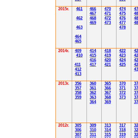
2015г.
4
61
4
6
6
470
474
4
4
6
7
471
475
4
4
62
4
6
8
472
476
4
4
6
9
47
3
477
4
4
6
3
478
4
6
4
4
6
5
2014
г.
40
9
414
418
42
2
4
410
41
5
419
423
4
416
420
424
4
411
41
7
421
425
4
412
4
41
3
201
3г.
356
360
365
370
3
35
7
361
366
371
3
358
362
36
7
37
2
3
359
363
36
8
373
3
364
36
9
3
2012
г.
30
5
30
9
3
13
3
17
3
306
3
1
0
3
14
3
18
3
30
7
3
1
1
3
15
3
19
3