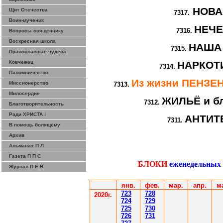
НОВА
Щит Отечества
7317.
Воин-мученик
НЕЧ
7316.
Вопросы священнику
Воскресная школа
НАША
7315.
Православные чудеса
Ковчежец
НАРКОТИ
7314.
Паломничество
Из жизни ПЕНЗ
Миссионерство
7313.
Милосердие
ЖИЛЬЁ и бл
7312.
Благотворительность
Ради ХРИСТА !
АНТИТ
7311.
В помощь болящему
Архив
Альманах П Л
Газета П П С
БЛОКИ
еженедельных
Журнал П Е В
янв.
фев
.
мар
.
апр.
м
7
23
7
28
2020г.
7
24
7
29
7
25
7
30
7
26
7
31