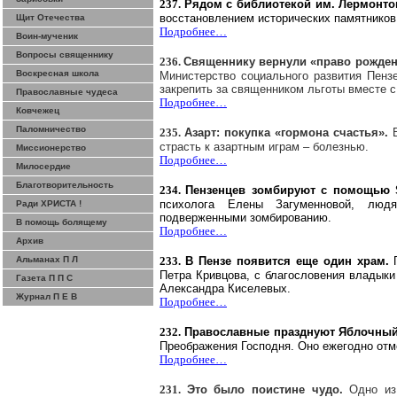
237.
Рядом с библиотекой им. Лермонто
восстановлением исторических памятников
Щит Отечества
Подробнее…
Воин-мученик
Вопросы священнику
236.
Священнику вернули «право рожде
Воскресная школа
Министерство социального развития Пензе
закрепить за священником льготы вместе 
Православные чудеса
Подробнее…
Ковчежец
Паломничество
235.
Азарт: покупка «гормона счастья».
страсть к азартным играм – болезнью.
Миссионерство
Подробнее…
Милосердие
Благотворительность
234.
Пензенцев
зомбируют
с помощью
психолога Елены
Загуменновой
, людя
Ради ХРИСТА !
подверженными
зомбированию
.
В помощь болящему
Подробнее…
Архив
Альманах П Л
233.
В Пензе появится еще один храм.
Петра
Кривцова, с благословения владыки
Газета П П С
Александра Киселевых.
Журнал П Е В
Подробнее…
232.
Православные празднуют Яблочны
Преображения Господня. Оно ежегодно отме
Подробнее…
231.
Это было поистине чудо.
Одно из