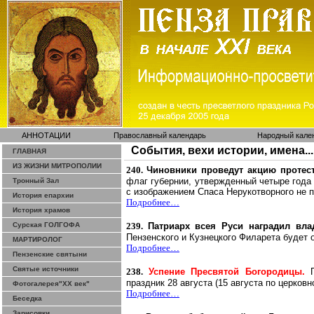
АННОТАЦИИ
Православный календарь
Народный кале
События, вехи истории, имена...
ГЛАВНАЯ
ИЗ ЖИЗНИ МИТРОПОЛИИ
240.
Чиновники проведут акцию протес
флаг губернии, утвержденный четыре года
Тронный Зал
с изображением Спаса Нерукотворного не 
История епархии
Подробнее…
История храмов
Сурская ГОЛГОФА
239.
Патриарх всея Руси наградил вл
Пензенского и Кузнецкого Филарета будет 
МАРТИРОЛОГ
Подробнее…
Пензенские святыни
Святые источники
238.
Успение Пресвятой Богородицы.
праздник 28 августа (15 августа по церков
Фотогалерея"ХХ век"
Подробнее…
Беседка
Зарисовки