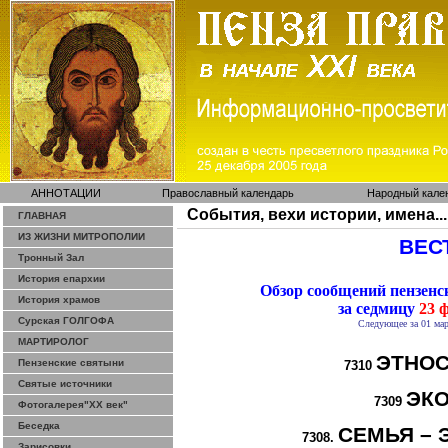
АННОТАЦИИ
Православный календарь
Народный кале
События, вехи истории, имена...
ГЛАВНАЯ
ИЗ ЖИЗНИ МИТРОПОЛИИ
ВЕСТ
Тронный Зал
История епархии
Обзор сообщений пензен
История храмов
за седмицу
23 ф
Сурская ГОЛГОФА
Следующее за 01 мар
МАРТИРОЛОГ
ЭТНОС
Пензенские святыни
7310
Святые источники
ЭК
7309
Фотогалерея"ХХ век"
Беседка
СЕМЬЯ – 
7308.
Зарисовки