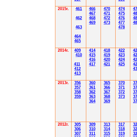
2015г.
4
61
4
6
6
470
474
4
4
6
7
471
475
4
4
62
4
6
8
472
476
4
4
6
9
47
3
477
4
4
6
3
478
4
6
4
4
6
5
2014
г.
40
9
414
418
42
2
4
410
41
5
419
423
4
416
420
424
4
411
41
7
421
425
4
412
4
41
3
201
3г.
356
360
365
370
3
35
7
361
366
371
3
358
362
36
7
37
2
3
359
363
36
8
373
3
364
36
9
3
2012
г.
30
5
30
9
3
13
3
17
3
306
3
1
0
3
14
3
18
3
30
7
3
1
1
3
15
3
19
3