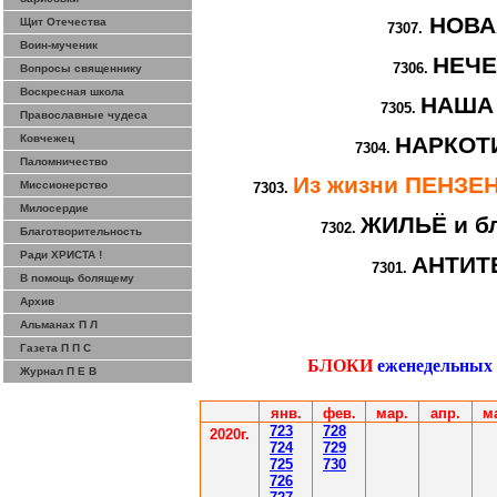
НОВА
Щит Отечества
7307.
Воин-мученик
НЕЧ
7306.
Вопросы священнику
Воскресная школа
НАША
7305.
Православные чудеса
Ковчежец
НАРКОТИ
7304.
Паломничество
Из жизни ПЕНЗ
Миссионерство
7303.
Милосердие
ЖИЛЬЁ и бл
7302.
Благотворительность
Ради ХРИСТА !
АНТИТ
7301.
В помощь болящему
Архив
Альманах П Л
Газета П П С
БЛОКИ
еженедельных
Журнал П Е В
янв.
фев
.
мар
.
апр.
м
7
23
7
28
2020г.
7
24
7
29
7
25
7
30
7
26