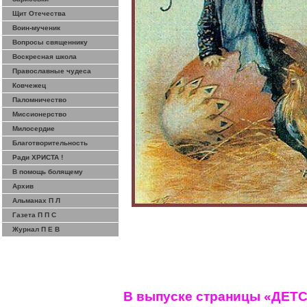
Щит Отечества
Воин-мученик
Вопросы священнику
Воскресная школа
Православные чудеса
Ковчежец
Паломничество
Миссионерство
Милосердие
Благотворительность
Ради ХРИСТА !
В помощь болящему
Архив
Альманах П Л
Газета П П С
Журнал П Е В
В выпуске страницы «ДЕТ