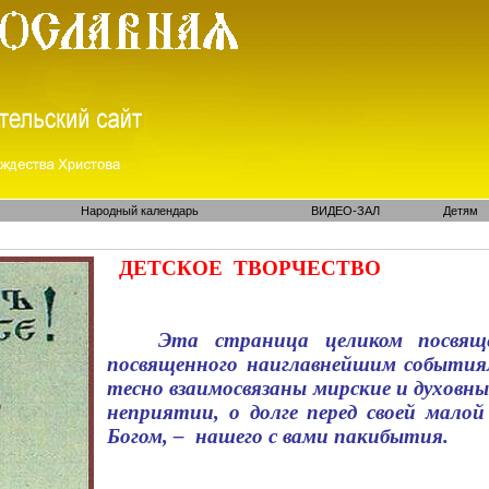
Народный календарь
ВИДЕО-ЗАЛ
Детям
ДЕТСКОЕ
ТВОРЧЕСТВО
Эта страница целиком посвящ
посвященного наиглавнейшим события
тесно взаимосвязаны мирские и духовные
неприятии, о долге перед своей мало
Богом, –
нашего с вами пакибытия.