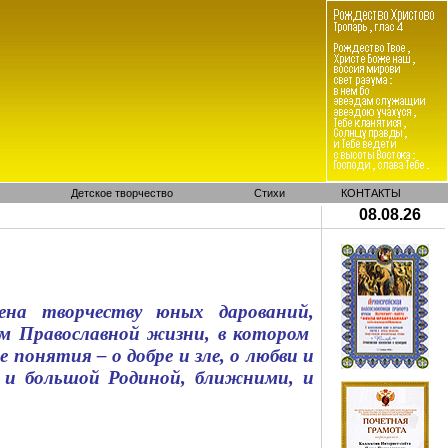
Детское творчество
Стихи
КОНТАКТЫ
08.08.26
ена творчеству юных дарований,
м Православной жизни, в котором
 понятия – о добре и зле, о любви и
й и большой Родиной, ближними, и