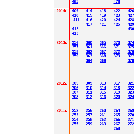
4
6
5
478
2014
г.
40
9
414
418
42
2
426
410
41
5
419
423
427
411
416
420
424
428
41
7
421
425
429
412
430
41
3
201
3г.
356
360
365
370
37
4
35
7
361
366
371
37
5
358
362
36
7
37
2
37
6
359
363
36
8
373
377
364
36
9
378
2012
г.
30
5
30
9
3
13
3
17
3
21
306
3
1
0
3
14
3
18
3
22
30
7
3
1
1
3
15
3
19
3
23
308
3
12
3
1
6
3
20
3
24
201
1
г.
252
256
260
264
26
9
253
257
261
265
2
70
254
258
262
266
2
71
255
259
263
267
2
72
268