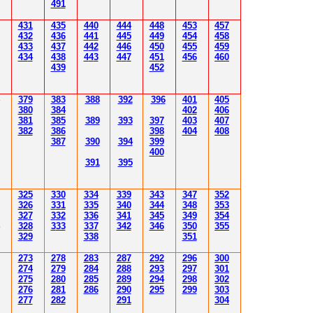
491
431
435
4
40
4
4
4
4
4
8
453
457
432
43
6
4
4
1
4
4
5
4
4
9
454
458
433
437
4
42
4
46
450
455
459
43
4
438
4
4
3
4
4
7
451
456
4
60
43
9
452
379
383
388
392
39
6
40
1
40
5
380
384
402
40
6
381
385
389
39
3
39
7
40
3
40
7
382
386
39
8
404
40
8
387
390
394
39
9
400
39
1
39
5
3
25
3
30
3
34
3
3
9
343
347
352
3
26
3
31
3
3
5
340
344
34
8
353
3
2
7
3
3
2
3
36
34
1
345
34
9
354
3
2
8
3
33
3
3
7
34
2
346
350
355
3
29
3
3
8
351
2
7
3
2
78
283
28
7
292
296
300
2
74
2
79
284
28
8
293
297
30
1
2
7
5
280
28
5
289
294
298
30
2
2
76
28
1
286
290
295
299
30
3
2
77
282
29
1
30
4