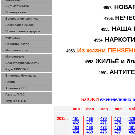
НОВА
Щит Отечества
4957.
Воин-мученик
НЕЧЕ
4956.
Вопросы священнику
Воскресная школа
НАША 
4955.
Православные чудеса
Ковчежец
НАРКОТИ
4954.
Паломничество
Из жизни ПЕНЗЕ
Миссионерство
4953.
Милосердие
ЖИЛЬЁ и бл
4952.
Благотворительность
Ради ХРИСТА !
АНТИТ
4951.
В помощь болящему
Архив
Альманах П Л
Газета П П С
БЛОКИ
еженедельных 
Журнал П Е В
янв.
фев
.
мар
.
апр.
ма
2015г.
4
61
4
6
6
470
474
479
4
62
4
6
7
471
475
480
4
6
3
4
6
8
472
476
481
4
6
4
4
6
9
47
3
477
482