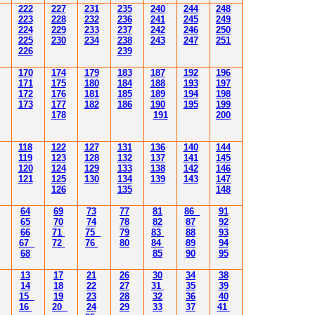
222
227
231
235
240
244
248
223
228
232
236
241
245
249
224
229
233
237
242
246
250
225
230
234
238
243
247
251
226
239
170
174
179
183
187
192
196
171
175
180
184
188
193
197
172
176
181
185
189
194
198
173
177
182
186
190
195
199
178
191
200
118
122
127
131
136
140
144
119
123
128
132
137
141
145
120
124
129
133
138
142
146
121
125
130
134
139
143
147
126
135
148
64
69
73
77
81
86
91
65
70
74
78
82
87
92
66
71
75
79
83
88
93
67
72
76
80
84
89
94
68
85
90
95
13
17
21
26
30
34
38
14
18
22
27
31
35
39
15
19
23
28
32
36
40
16
20
24
29
33
37
41