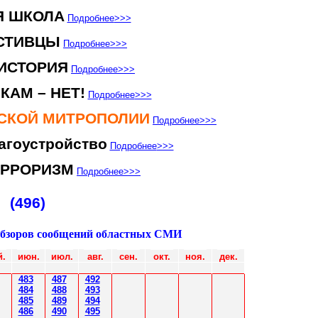
Я ШКОЛА
Подробнее
>>>
СТИВЦЫ
Подробнее
>>>
ИСТОРИЯ
Подробнее
>>>
КАМ – НЕТ!
Подробнее
>>>
НСКОЙ МИТРОПОЛИИ
Подробнее
>>>
агоустройство
Подробнее
>>>
ЕРРОРИЗМ
Подробнее
>>>
(496)
обзоров сообщений областных СМИ
й.
июн
.
июл
.
авг.
сен.
окт.
ноя.
дек.
483
487
492
484
48
8
493
485
489
494
486
490
495