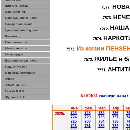
НОВА
Щит Отечества
7577.
Воин-мученик
НЕЧ
7576.
Вопросы священнику
Воскресная школа
НАША
7575.
Православные чудеса
Ковчежец
НАРКОТИ
7574.
Паломничество
Из жизни ПЕНЗ
Миссионерство
7573.
Милосердие
ЖИЛЬЁ и бл
7572.
Благотворительность
Ради ХРИСТА !
АНТИТ
7571.
В помощь болящему
Архив
Альманах П Л
Газета П П С
БЛОКИ
еженедельных
Журнал П Е В
янв.
фев
.
мар
.
апр.
м
7
23
7
28
7
32
7
36
7
2020г.
7
24
7
29
7
33
7
37
7
7
25
7
30
7
34
7
38
7
7
26
7
31
7
35
7
39
7