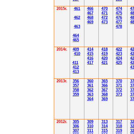
2015г.
4
61
4
6
6
470
474
4
4
6
7
471
475
4
4
62
4
6
8
472
476
4
4
6
9
47
3
477
4
4
6
3
478
4
6
4
4
6
5
2014
г.
40
9
414
418
42
2
4
410
41
5
419
423
4
416
420
424
4
411
41
7
421
425
4
412
4
41
3
201
3г.
356
360
365
370
3
35
7
361
366
371
3
358
362
36
7
37
2
3
359
363
36
8
373
3
364
36
9
3
2012
г.
30
5
30
9
3
13
3
17
3
306
3
1
0
3
14
3
18
3
30
7
3
1
1
3
15
3
19
3