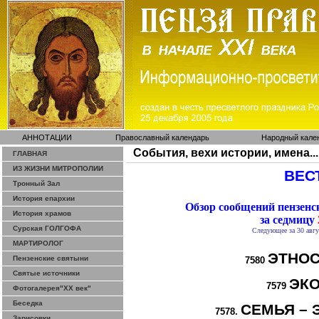
АННОТАЦИИ
Православный календарь
Народный кале
События, вехи истории, имена...
ГЛАВНАЯ
ИЗ ЖИЗНИ МИТРОПОЛИИ
ВЕСТ
Тронный Зал
История епархии
Обзор сообщений пензен
История храмов
за седмицу
Сурская ГОЛГОФА
Следующее за 30 авгу
МАРТИРОЛОГ
ЭТНОС
Пензенские святыни
7580
Святые источники
ЭК
7579
Фотогалерея"ХХ век"
Беседка
СЕМЬЯ – 
7578.
Зарисовки