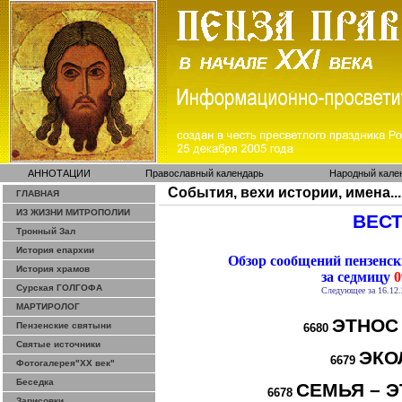
АННОТАЦИИ
Православный календарь
Народный кале
События, вехи истории, имена...
ГЛАВНАЯ
ИЗ ЖИЗНИ МИТРОПОЛИИ
ВЕСТ
Тронный Зал
История епархии
Обзор сообщений пензенс
История храмов
за седмицу
0
Сурская ГОЛГОФА
Следующее за 16.12.
МАРТИРОЛОГ
ЭТНОС
Пензенские святыни
6680
Святые источники
ЭКО
6679
Фотогалерея"ХХ век"
Беседка
СЕМЬЯ – Э
6678
Зарисовки