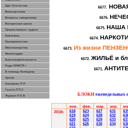
НОВА
Щит Отечества
6677.
Воин-мученик
НЕЧЕ
6676.
Вопросы священнику
Воскресная школа
НАША 
6675.
Православные чудеса
Ковчежец
НАРКОТИ
6674.
Паломничество
Из жизни ПЕНЗЕ
Миссионерство
6673.
Милосердие
ЖИЛЬЁ и бл
6672.
Благотворительность
Ради ХРИСТА !
АНТИТ
6671.
В помощь болящему
Архив
Альманах П Л
Газета П П С
БЛОКИ
еженедельных 
Журнал П Е В
янв.
фев
.
мар
.
апр.
ма
61
8
623
627
63
1
63
2018г.
619
62
4
628
632
63
620
625
629
633
63
621
626
630
634
63