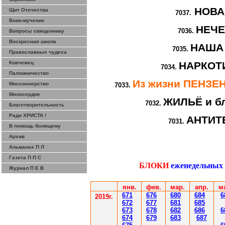
НОВА
Щит Отечества
7037.
Воин-мученик
НЕЧ
7036.
Вопросы священнику
Воскресная школа
НАША
7035.
Православные чудеса
Ковчежец
НАРКОТИ
7034.
Паломничество
Из жизни ПЕНЗ
Миссионерство
7033.
Милосердие
ЖИЛЬЁ и бл
7032.
Благотворительность
Ради ХРИСТА !
АНТИТ
7031.
В помощь болящему
Архив
Альманах П Л
Газета П П С
БЛОКИ
еженедельных
Журнал П Е В
янв.
фев
.
мар
.
апр.
м
671
67
6
6
80
6
8
4
6
201
9
г.
672
67
7
6
81
6
85
67
3
67
8
6
8
2
6
86
6
67
4
67
9
6
83
6
87