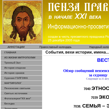
АННОТАЦИИ
Православный календарь
Народный кале
События, вехи истории, имена...
ГЛАВНАЯ
ИЗ ЖИЗНИ МИТРОПОЛИИ
ВЕСТ
Тронный Зал
История епархии
Обзор сообщений пензен
История храмов
за седмицу
Сурская ГОЛГОФА
Следующее за 25 авгу
МАРТИРОЛОГ
ЭТНОС
Пензенские святыни
7040
Святые источники
ЭК
7039
Фотогалерея"ХХ век"
Беседка
СЕМЬЯ – 
7038.
Зарисовки