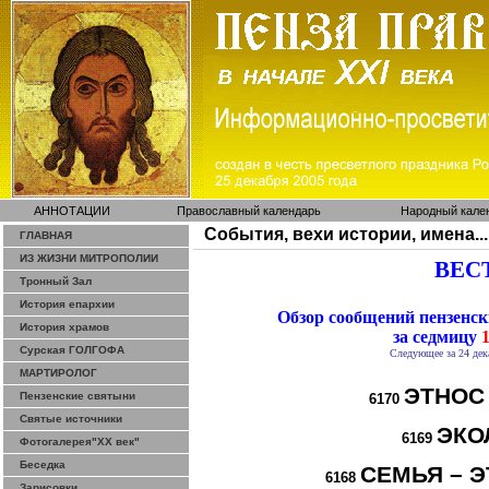
АННОТАЦИИ
Православный календарь
Народный кале
События, вехи истории, имена...
ГЛАВНАЯ
ИЗ ЖИЗНИ МИТРОПОЛИИ
ВЕСТ
Тронный Зал
История епархии
Обзор сообщений пензенс
История храмов
за седмицу
1
Сурская ГОЛГОФА
Следующее за 24 дек
МАРТИРОЛОГ
ЭТНОС
Пензенские святыни
6170
Святые источники
ЭКО
6169
Фотогалерея"ХХ век"
Беседка
СЕМЬЯ – Э
6168
Зарисовки