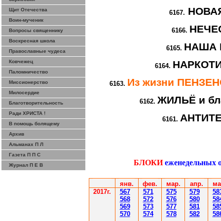
НОВА
Щит Отечества
6167.
Воин-мученик
НЕЧЕ
6166.
Вопросы священнику
Воскресная школа
НАША 
6165.
Православные чудеса
Ковчежец
НАРКОТИ
6164.
Паломничество
Из жизни ПЕНЗЕ
Миссионерство
6163.
Милосердие
ЖИЛЬЁ и бл
6162.
Благотворительность
Ради ХРИСТА !
АНТИТ
6161.
В помощь болящему
Архив
Альманах П Л
Газета П П С
БЛОКИ
еженедельных 
Журнал П Е В
янв.
фев
.
мар
.
апр.
ма
2017г.
567
571
575
579
58
568
572
576
580
58
569
573
577
581
58
570
574
578
582
58