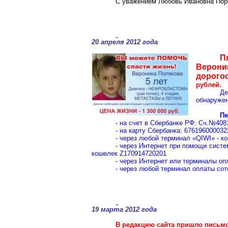
С уважением Любовь Ивановна Пор
20 апреля 2012 года
П
Верони
дорогос
рублей.
Де
обнаружен
Пе
- на счет в Сбербанке РФ: Сч.№40
- на карту Сбербанка: 67619600003
- через любой терминал «QIWI» - к
- через Интернет при помощи сист
кошелек Z170914720201
- через Интернет или терминалы о
- через любой терминал оплаты со
19 марта 2012 года
В редакцию сайта пришло письмо