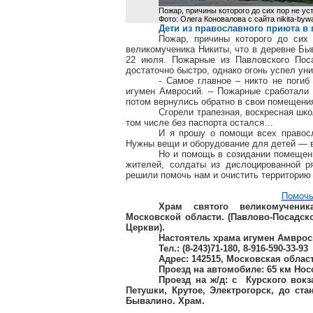
Пожар, причины которого до сих пор не у
Фото: Олега Коновалова с сайта nikita-bywa
Дети из православного приюта в 
Пожар, причины которого до сих 
великомученика Никиты, что в деревне Бы
22 июля. Пожарные из Павловского Поса
достаточно быстро, однако огонь успел ун
- Самое главное – никто не погиб
игумен Амвросий. – Пожарные сработали г
потом вернулись обратно в свои помещения
Сгорели трапезная, воскресная шко
том числе без паспорта остался…
И я прошу о помощи всех правос
Нужны вещи и оборудование для детей — в
Но и помощь в созидании помещени
жителей, солдаты из дислоцированной р
решили помочь нам и очистить территори
Помочь
Храм святого великомученик
Московской области. (Павлово-Посадск
Церкви).
Настоятель храма игумен Амврос
Тел.: (8-243)71-180, 8-916-590-33-93
Адрес: 142515, Московская облас
Проезд на автомобиле:
65 км
Нос
Проезд на ж/д: с Курского вок
Петушки, Крутое, Электрогорск, до ст
Бывалино. Храм.