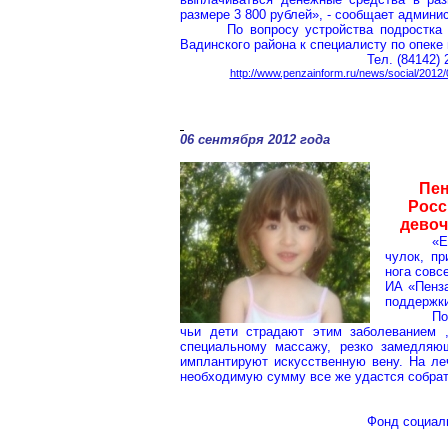
размере 3 800 рублей», - сообщает админи
По вопросу устройства подростк
Вадинского района к специалисту по опек
Тел
. (84142) 
http://www.penzainform.ru/news/social/20
06 сентября 2012 года
Пен
Росс
девоч
«Е
чулок, пр
нога совс
ИА «Пенза
поддержки
По
чьи дети страдают этим заболеванием ,
специальному массажу, резко замедляющ
имплантируют искусственную вену. На ле
необходимую сумму все же удастся собрат
Фонд социал