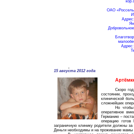
кор.
ОАО «Россель
И
Адрес
Ян
Добровольное
Благотво
малообе
Адрес
Т
15 августа 2012 года
Артёмк
Скоро год
состоянии, прох
клинической бол
сложнейших опера
Но чтобы
оперативное вм
Германию – поста
операцию готов 
заграничную клинику родители должны за 
Деньги необходимы и на проживание мамы 