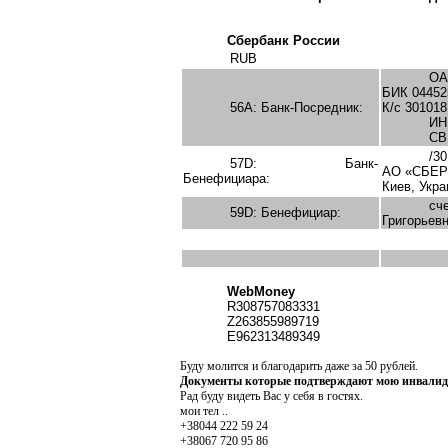
Сбербанк России
RUB
ОА
БИК 04452
56А: Банк-Посредник:
К/с 30101
ИН
СВ
/30
57D: Банк-
АО «СБЕ
Бенефициара:
Киев, Укра
сч
59D: Бенефициар:
Григорьев
WebMoney
R308757083331
Z263855989719
E962313489349
Буду молится и благодарить даже за 50 рублей.
Документы которые подтверждают мою инвали
Рад буду видеть Вас у себя в гостях.
мои тел ..
+38044 222 59 24
+38067 720 95 86