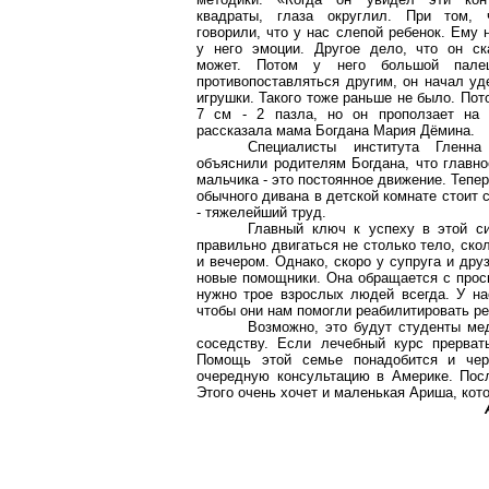
квадраты, глаза округлил. При том,
говорили, что у нас слепой ребенок. Ему 
у него эмоции. Другое дело, что он ск
может. Потом у него большой пале
противопоставляться другим, он начал уд
игрушки. Такого тоже раньше не было. Пот
7 см
- 2 пазла, но он проползает на 
рассказала мама Богдана Мария Дёмина.
Специалисты института Гленна
объяснили родителям Богдана, что главно
мальчика - это постоянное движение. Тепе
обычного дивана в детской комнате стоит
- тяжелейший труд.
Главный ключ к успеху в этой си
правильно двигаться не столько тело, скол
и вечером. Однако, скоро у супруга и др
новые помощники. Она обращается с прось
нужно трое взрослых людей всегда. У на
чтобы они нам помогли реабилитировать ре
Возможно, это будут студенты ме
соседству. Если лечебный курс прерват
Помощь этой семье понадобится и чере
очередную консультацию в Америке. Посл
Этого очень хочет и маленькая Ариша, кото