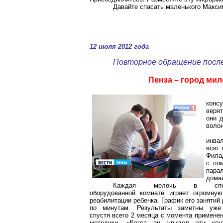
Давайте спасать маленького Макси
12 июля 2012 года
Повторное обращение посл
Пенза – город ми
конс
веря
они д
воло
инвал
всю 
Фила
с по
пара
дома
Каждая мелочь в спец
оборудованной комнате играет огромну
реабилитации ребенка. График его занятий
по минутам. Результаты заметны уже
спустя всего 2 месяца с момента примене
методики. «Когда он увидел эти кон