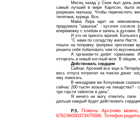
Месяц назад у Сени был день рожд
самый лучший в мире Карлсон, была все
разрешен малышу. Чтобы перечислить весь
телятина, курица. Все.
Мама Лера идет на невозможные
придумала "шашлык" - кусочки сосисок (
вперемежку с хлебом и запечь в духовке. В
И это не прихоть врачей. Больного 
"С нами по соседству жила Настя. 
пошла на поправку (вопреки прогнозам в
решила себя побаловать чем-то вкусненьк
А организм-то добит гормонами. И
отторгать и новый костный мозг. В общем,
Действовать сердцем
Сейчас Арсений все еще в Петербу
весь отпуск потратил на поиски денег: к
ему помогать.
В минздраве же Кочуковым сказали:
сейчас 200 тысяч возьму на лекарства? - 
три горсти таблеток в день".
Я ничего не могу ответить папе.
дальше каждый будет действовать сердце
Помочь Арсению можно,
P.S.
676196000373475566. Телефон родите