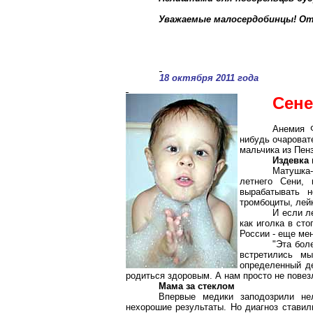
Уважаемые малосердобинцы! От
18 октября 2011 года
Сене
Анемия 
нибудь очароват
мальчика из Пен
Издевка
Матушка-
летнего Сени,
вырабатывать н
тромбоциты, лей
И если л
как иголка в ст
России - еще ме
"Эта бол
встретились м
определенный де
родиться здоровым. А нам просто не пове
Мама за стеклом
Впервые медики заподозрили не
нехорошие результаты. Но диагноз ставили