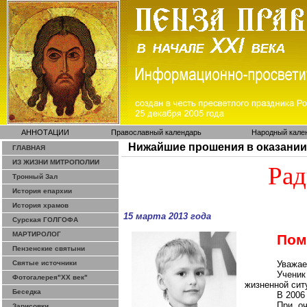
АННОТАЦИИ
Православный календарь
Народный кале
Нижайшие прошения в оказании
ГЛАВНАЯ
ИЗ ЖИЗНИ МИТРОПОЛИИ
Ра
Тронный Зал
История епархии
История храмов
15 марта 2013 года
Сурская ГОЛГОФА
МАРТИРОЛОГ
Пом
Пензенские святыни
Святые источники
Уважае
Ученик
Фотогалерея"ХХ век"
жизненной сит
Беседка
В 2006
При оч
Зарисовки