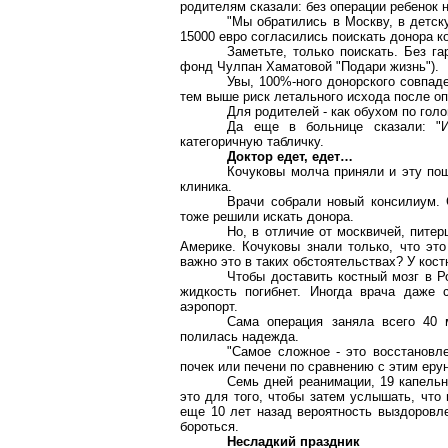
родителям сказали: без операции ребенок 
"Мы обратились в Москву, в детск
15000 евро согласились поискать донора ко
Заметьте, только поискать. Без г
фонд Чулпан Хаматовой "Подари жизнь").
Увы, 100%-ного донорского совпад
тем выше риск летального исхода после оп
Для родителей - как обухом по голо
Да еще в больнице сказали: "И
категоричную табличку.
Доктор едет, едет…
Кочуковы молча приняли и эту пощ
клиника.
Врачи собрали новый консилиум. 
тоже решили искать донора.
Но, в отличие от москвичей, пите
Америке. Кочуковы знали только, что это
важно это в таких обстоятельствах? У кост
Чтобы доставить костный мозг в Р
жидкость погибнет. Иногда врача даже
аэропорт.
Сама операция заняла всего 40 
полилась надежда.
"Самое сложное - это восстановле
почек или печени по сравнению с этим ер
Семь дней реанимации, 19 капельни
это для того, чтобы затем услышать, что
еще 10 лет назад вероятность выздоровле
бороться.
Несладкий праздник