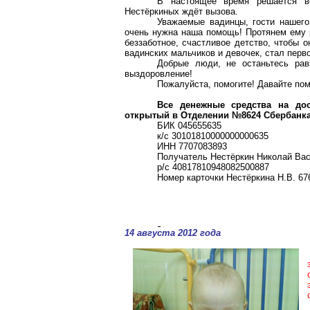
В настоящее время решается во
Нестёркиных ждёт вызова.
Уважаемые вадинцы, гости нашего
очень нужна наша помощь! Протянем ему р
беззаботное, счастливое детство, чтобы о
вадинских мальчиков и девочек, стал перв
Добрые люди, не останьтесь ра
выздоровление!
Пожалуйста, помогите! Давайте по
Все денежные средства на дос
открытый в Отделении №8624 Сбербанка 
БИК 045655635
к/с 30101810000000000635
ИНН 7707083893
Получатель Нестёркин Николай Ва
р/с 40817810948082500887
Номер карточки Нестёркина Н.В. 67
14 августа 2012 года