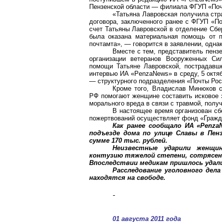
Пензенской области — филиала ФГУП «Поч
«Татьяна Лавровская получила стр
договора, заключенного ранее с ФГУП «По
счет Татьяны Лавровской в отделение Сбе
была оказана материальная помощь от п
почтамта», — говорится в заявлении, одна
Вместе с тем, представитель пенз
организации ветеранов Вооруженных С
помощи Татьяне Лавровской, пострадавше
интервью ИА «PenzaNews» в среду, 5 октя
— структурного подразделения «Почты Ро
Кроме того, Владислав Минюков с
РФ помогают женщине составить исковое з
морального вреда в связи с травмой, получ
В настоящее время организован сб
пожертвований осуществляет фонд «Гражд
Как ранее сообщало ИА «Penza
подъезде дома по улице Славы в Пенз
сумме 170 тыс. рублей.
Неизвестные ударили женщи
контузию тяжелой степени, сотрясени
Впоследствии медикам пришлось удал
Расследование уголовного дела
находятся на свободе.
01 августа 2011 года