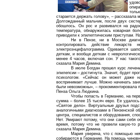
удов
опир
толь
старается держать голову», – рассказала 
Долгожданный мальчик, после двух сесте
обошлось. Он рос и развивался на радос
температура, обнаружилась коварная бо
приводили к эпилептическим приступам. Н
Ни в Пензе, ни в Москве диагно
контролировать действие лекарств
электроэнцефалограмма. Одевается шапо
деткам, и вообще деткам с неврологическ
менее 4 часов, включая сон. У нас такого
сказала Мария Демина.
В июле Богдан прошел курс лечени
эпилепсии – достигнута. Значит, будет про
психологом. «Сейчас он может даже н
воспринимает лучше. Можно начинать заня
были невозможны», – прокомментировала п
Пенза Ольга Людкина.
Чтобы попасть в Германию, на пер
сумма – более 15 тысяч евро. Ее удалось
«Святое дело». Виртуальные друзья под
аналогичными диагнозами в Пензенской об
центра, специалистов и оборудования, спо
Нет. Умирают потому, что они сами себя о
время, потому что не провели какую-то 
сказала Мария Демина.
Мария уверена, что с помощью нем
собираются в Германию. На помощь чиновн