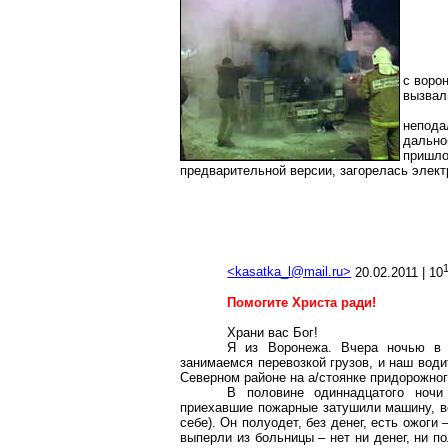
с воро
вызвал
непод
дально
пришло
предварительной версии, загорелась элект
<kasatka_l@mail.ru>
20.02.2011 | 10
Помогите Христа ради!
Храни вас Бог!
Я из Воронежа. Вчера ночью в
занимаемся перевозкой грузов, и наш водит
Северном районе на а/стоянке придорожног
В половине одиннадцатого ночи
приехавшие пожарные затушили машину, вс
себе). Он полуодет, без денег, есть ожоги
выперли из больницы – нет ни денег, ни по