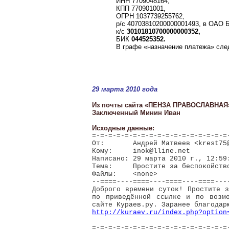
ИНН 7709048164,
КПП 770901001,
ОГРН
1037739255762,
р/с
40703810200000001493,
в
ОАО
к/с
30101810700000000352,
БИК
044525352.
В графе «назначение платежа» след
29 марта 2010 года
Из почты сайта «ПЕНЗА ПРАВОСЛАВНАЯ
Заключенный Минин Иван
Исходные данные:
=-=-=-=-=-=-=-=-=-=-=-=-=-=-=-=-=
От:
Андрей Матвеев <krest75
Кому:
inok@lline.net
Написано: 29 марта
2010 г
., 12:59
Тема:
Простите за беспокойств
Файлы:
<none>
--====----====----====----====---
Доброго времени суток! Простите 
по приведённой ссылке и по возм
сайте Кураев.ру. Заранее благодар
http://kuraev.ru/index.php?option
=-=-=-=-=-=-=-=-=-=-=-=-=-=-=-=-=