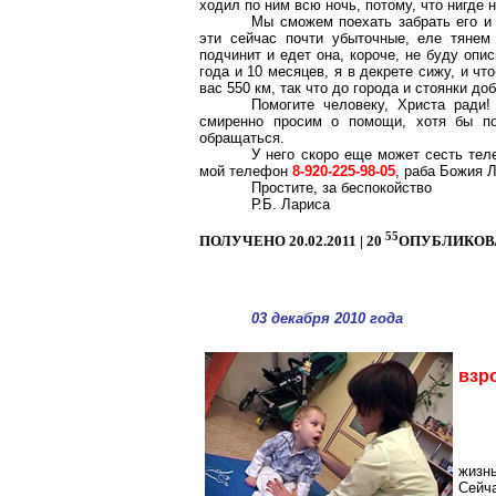
ходил по ним всю ночь, потому, что нигде 
Мы сможем поехать забрать его и 
эти сейчас почти убыточные, еле тянем
подчинит и едет она, короче, не буду оп
года и 10 месяцев, я в декрете сижу, и чт
вас
550 км
, так что до города и стоянки д
Помогите человеку, Христа ради
смиренно просим о помощи, хотя бы п
обращаться.
У него скоро еще может сесть те
мой телефон
8-920-225-98-05
, раба Божия 
Простите, за беспокойство
Р.Б. Лариса
55
ПОЛУЧЕНО 20.02.2011 | 20
ОПУБЛИКОВАНО
03 декабря 2010 года
взр
жизн
Сейч