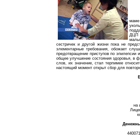
маме
укол
подд
ДЦП 
малы
сестричек и другой жизни пока не предс
элементарные требования, обожает слуша
предотвращение приступов по эпилепсии и
общее улучшение состояния здоровья, в ф
слов, их значение, стал терпимее относи
настоящий момент открыт сбор для повторн
Б
на 
Лице
к
Денежны
440071