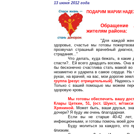
13 июня 2012 года
ПОДАРИМ МАРИИ НАДЕЖ
Обращение 
жителям района:
"Для каждой жен
здоровье, счастье мы готовы пожертвов
прозвучал страшный врачебный диагноз
страдания..."
Что делать, куда бежать, в какие
спасти?.. Ей всего двадцать восемь. Она 
бы бесконечно счастлива стать мамой во 
незаметно и ударила в самое сердце. На 
руках, на врачей, на вас, мои дорогие зем
группа (резус отрицательный)
. Надеюсь 
Только с вашей помощью мы можем перел
здоровую кровь.
Мы готовы обеспечить вашу дост
Клары Цеткин, 51, (ост. Шуист, м/так
Хряниной.
Может быть, ваши друзья, зна
дочери? Я буду им очень благодарная.
Если вы не старше 40-42 лет, 
инфекционными, и готовы помочь моей доче
Буду молиться за каждого, кто 
близким.