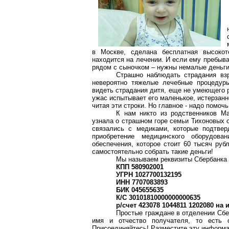
в Москве, сделана бесплатная высоко
находится на лечении. И если ему пребыва
рядом с сыночком – нужны немалые деньги
Страшно наблюдать страдания взр
невероятно тяжелые лечебные процедуры
видеть страдания дитя, еще не умеющего р
ужас испытывает его маленькое, истерзанн
читая эти строки. Но главное - надо помоч
К нам никто из родственников М
узнала о страшном горе семьи Тихоновых 
связались с медиками, которые подтве
приобретение медицинского оборудова
обеспечения, которое стоит 60 тысяч руб
самостоятельно собрать такие деньги!
Мы называем реквизиты Сбербанка 
КПП 580902001
УГРН 1027700132195
ИНН 7707083893
БИК 045655635
К/С 30101810000000000635
р/счет 423078 1044811 1202080 н
Простые граждане в отделении Сбе
имя и отчество получателя, то есть 
Присоединяйтесь! Разместите эту информа