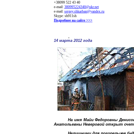
+38099 522 43 40
е-mail:
380995224340@ukr.net
е-mail:
sergey.shkarban@yandex.ru
Skype: sh911sh
Подробнее на сайте >>>
14 марта 2012 года
На имя Майи Федоровны Денисов
Анатольевны Неверовой открыт счет N
Нелишними для погорельцев бу