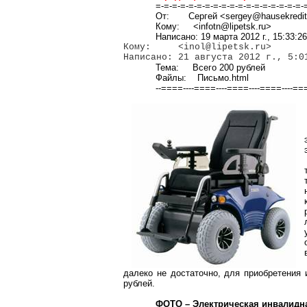
=-=-=-=-=-=-=-=-=-=-=-=-=-=-=-=-=-=-
От:
Сергей <sergey@hausekredi
Кому:
<infotn@lipetsk.ru>
Написано: 19 марта 2012 г., 15:33:2
Кому:
<inol@lipetsk.ru>
Написано: 21 августа 2012 г., 5:0
Тема:
Всего 200 рублей
Файлы:
Письмо.html
--====----====----====----====----==
далеко не достаточно, для приобретения 
рублей.
ФОТО – Электрическая инвалидна