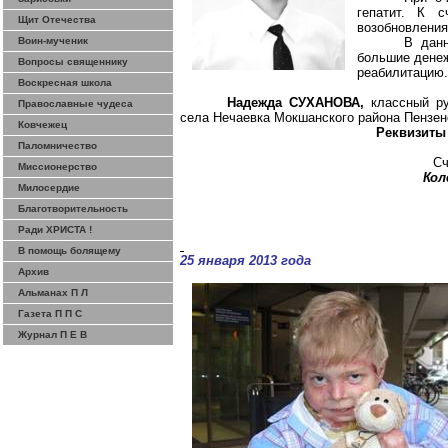
гепатит. К 
Щит Отечества
возобновления
Воин-мученик
В данн
большие денеж
Вопросы священнику
реабилитацию.
Воскресная школа
Надежда СУХАНОВА,
классный ру
Православные чудеса
села Нечаевка Мокшанского района Пензен
Ковчежец
Реквизиты
Паломничество
Сч
Миссионерство
Кол
Милосердие
Благотворительность
Ради ХРИСТА !
В помощь болящему
25 января 2013 года
Архив
Альманах П Л
Газета П П С
Журнал П Е В