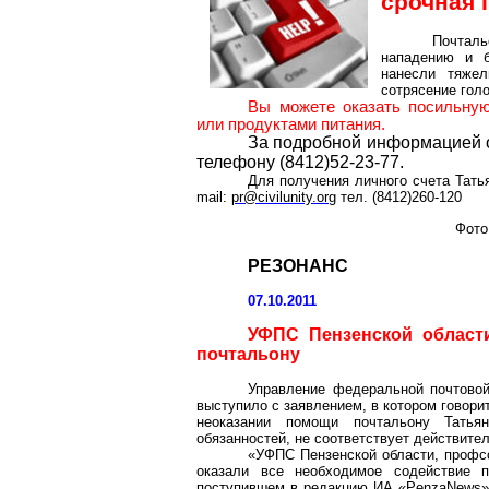
срочная 
Почталь
нападению и б
нанесли тяжел
сотрясение голо
Вы можете оказать посильную
или продуктами питания.
За подробной информацией 
телефону (8412)52-23-77.
Для получения личного счета Тать
mail:
pr@civilunity.org
тел. (8412)260-120
Фото
РЕЗОНАНС
07.10.2011
УФПС Пензенской области
почтальону
Управление федеральной почтово
выступило с заявлением, в котором говор
неоказании помощи почтальону Татья
обязанностей, не соответствует действите
«УФПС Пензенской области, профсо
оказали все необходимое содействие п
поступившем в редакцию ИА «PenzaNews»