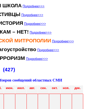
Я ШКОЛА
Подробнее
>>>
СТИВЦЫ
Подробнее
>>>
ИСТОРИЯ
Подробнее
>>>
КАМ – НЕТ!
Подробнее
>>>
НСКОЙ МИТРОПОЛИИ
Подробнее
>>>
агоустройство
Подробнее
>>>
ЕРРОРИЗМ
Подробнее
>>>
(427)
обзоров сообщений областных СМИ
.
июн
.
июл
.
авг.
сен.
окт.
ноя.
дек.