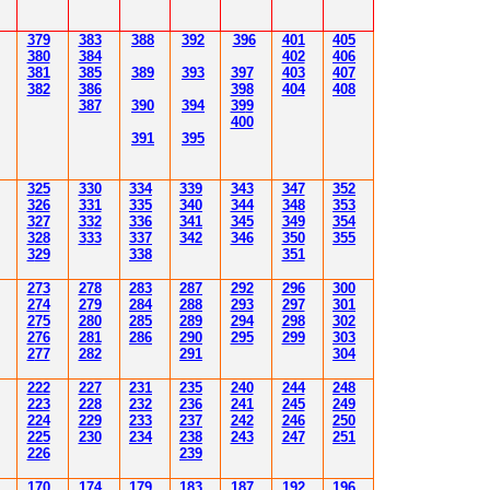
379
383
388
392
39
6
40
1
40
5
380
384
402
40
6
381
385
389
39
3
39
7
40
3
40
7
382
386
39
8
404
40
8
387
390
394
39
9
400
39
1
39
5
3
25
3
30
3
34
3
3
9
343
347
352
3
26
3
31
3
3
5
340
344
34
8
353
3
2
7
3
3
2
3
36
34
1
345
34
9
354
3
2
8
3
33
3
3
7
34
2
346
350
355
3
29
3
3
8
351
2
7
3
2
78
283
28
7
292
296
300
2
74
2
79
284
28
8
293
297
30
1
2
7
5
280
28
5
289
294
298
30
2
2
76
28
1
286
290
295
299
30
3
2
77
282
29
1
30
4
222
227
231
235
240
244
248
223
228
232
236
241
245
249
224
229
233
237
242
246
250
225
230
234
238
243
247
251
226
239
170
174
179
183
187
192
196