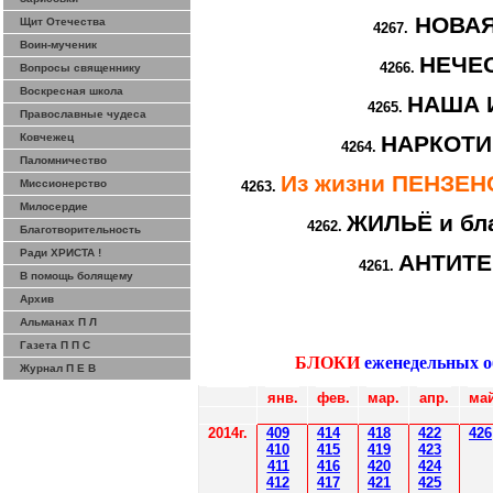
НОВА
Щит Отечества
4267.
Воин-мученик
НЕЧЕ
4266.
Вопросы священнику
Воскресная школа
НАША 
4265.
Православные чудеса
Ковчежец
НАРКОТИ
4264.
Паломничество
Из жизни ПЕНЗЕ
Миссионерство
4263.
Милосердие
ЖИЛЬЁ и бл
4262.
Благотворительность
Ради ХРИСТА !
АНТИТ
4261.
В помощь болящему
Архив
Альманах П Л
Газета П П С
БЛОКИ
еженедельных 
Журнал П Е В
янв.
фев
.
мар
.
апр.
май
2014
г.
40
9
414
418
42
2
426
410
41
5
419
423
411
416
420
424
412
41
7
421
425