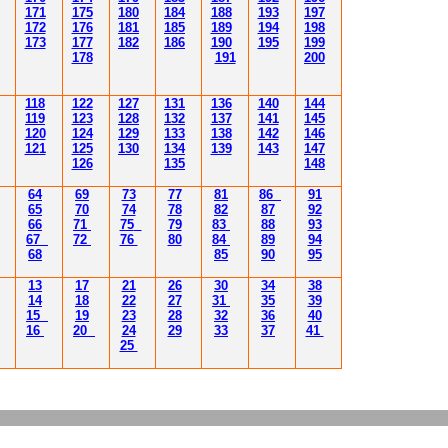
171
175
180
184
188
193
197
172
176
181
185
189
194
198
173
177
182
186
190
195
199
178
191
200
118
122
127
131
136
140
144
119
123
128
132
137
141
145
120
124
129
133
138
142
146
121
125
130
134
139
143
147
126
135
148
64
69
73
77
81
86
91
65
70
74
78
82
87
92
66
71
75
79
83
88
93
67
72
76
80
84
89
94
68
85
90
95
13
17
21
26
30
34
38
14
18
22
27
31
35
39
15
19
23
28
32
36
40
16
20
24
29
33
37
41
25