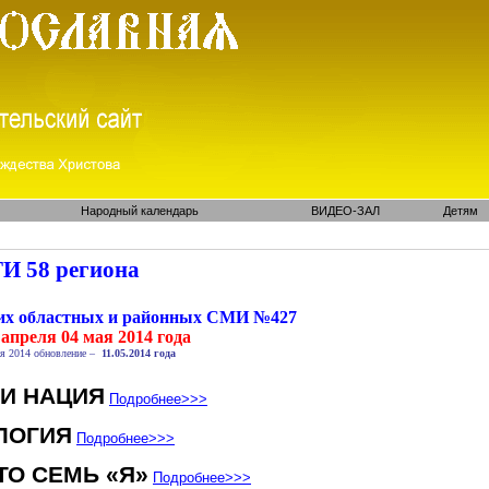
Народный календарь
ВИДЕО-ЗАЛ
Детям
И 58 региона
ких областных и районных СМИ №427
апреля 04 мая 2014 года
я 2014 обновление –
11.05.2014 года
 И НАЦИЯ
Подробнее
>>>
ЛОГИЯ
Подробнее
>>>
ТО СЕМЬ «Я»
Подробнее
>>>