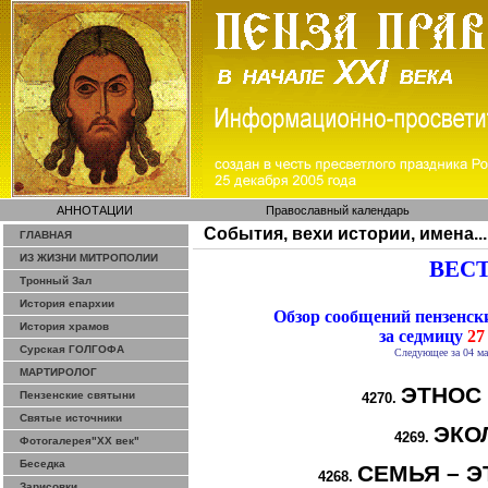
АННОТАЦИИ
Православный календарь
События, вехи истории, имена...
ГЛАВНАЯ
ИЗ ЖИЗНИ МИТРОПОЛИИ
ВЕСТ
Тронный Зал
История епархии
Обзор сообщений пензенс
История храмов
за седмицу
27 
Сурская ГОЛГОФА
Следующее за 04 ма
МАРТИРОЛОГ
ЭТНОС
Пензенские святыни
4270.
Святые источники
ЭКО
4269.
Фотогалерея"ХХ век"
Беседка
СЕМЬЯ – Э
4268.
Зарисовки