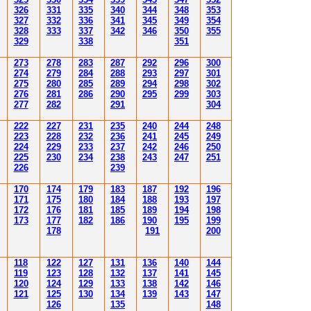
3
26
3
31
3
3
5
340
344
34
8
353
3
2
7
3
3
2
3
36
34
1
345
34
9
354
3
2
8
3
33
3
3
7
34
2
346
350
355
3
29
3
3
8
351
2
7
3
2
78
283
28
7
292
296
300
2
74
2
79
284
28
8
293
297
30
1
2
7
5
280
28
5
289
294
298
30
2
2
76
28
1
286
290
295
299
30
3
2
77
282
29
1
30
4
222
227
231
235
240
244
248
223
228
232
236
241
245
249
224
229
233
237
242
246
250
225
230
234
238
243
247
251
226
239
170
174
179
183
187
192
196
171
175
180
184
188
193
197
172
176
181
185
189
194
198
173
177
182
186
190
195
199
178
191
200
118
122
127
131
136
140
144
119
123
128
132
137
141
145
120
124
129
133
138
142
146
121
125
130
134
139
143
147
126
135
148