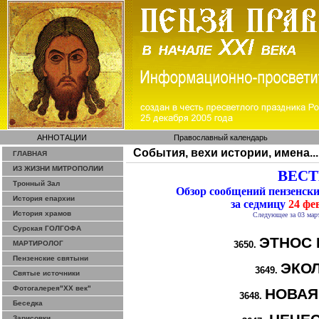
АННОТАЦИИ
Православный календарь
События, вехи истории, имена...
ГЛАВНАЯ
ИЗ ЖИЗНИ МИТРОПОЛИИ
ВЕСТИ
Тронный Зал
Обзор сообщений пензенск
История епархии
за седмицу
24 фе
История храмов
Следующее за 03 мар
Сурская ГОЛГОФА
ЭТНОС 
МАРТИРОЛОГ
3650.
Пензенские святыни
ЭКО
3649.
Святые источники
Фотогалерея"ХХ век"
НОВАЯ
3648.
Беседка
Зарисовки