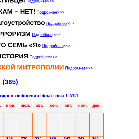
СТИВЦЫ
Подробнее
>>>
АМ – НЕТ!
Подробнее
>>>
гоустройство
Подробнее
>>>
РРОРИЗМ
Подробнее
>>>
ТО СЕМЬ «Я»
Подробнее
>>>
ИСТОРИЯ
Подробнее
>>>
НСКОЙ МИТРОПОЛИИ
Подробнее
>>>
(365)
бзоров сообщений областных СМИ
.
июн.
июл.
авг.
сен.
окт.
ноя.
дек.
3
25
3
30
3
34
3
3
9
343
347
352