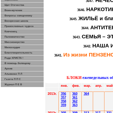
НЕЧЕ
3647.
Щит Отечества
НАРКОТИК
3646.
Воин-мученик
Вопросы священнику
ЖИЛЬЁ и бла
3645.
Воскресная школа
АНТИТЕ
Православные чудеса
3644.
Ковчежец
СЕМЬЯ – Э
Паломничество
3643.
Миссионерство
НАША 
3642.
Милосердие
Благотворительность
Из жизни ПЕНЗЕ
3641.
Ради ХРИСТА !
В помощь болящему
Архив
Альманах П Л
БЛОКИ
еженедельных о
Газета П П С
Журнал П Е В
янв.
фев.
мар.
апр.
май
201
3г.
356
360
364
35
7
361
358
362
359
363
2012
г.
30
5
30
9
3
13
3
17
3
21