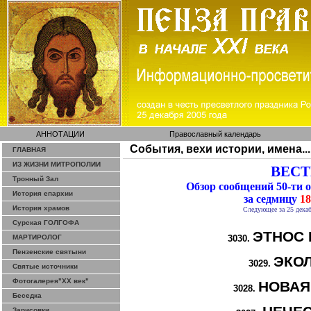
АННОТАЦИИ
Православный календарь
События, вехи истории, имена...
ГЛАВНАЯ
ИЗ ЖИЗНИ МИТРОПОЛИИ
ВЕСТИ
Тронный Зал
Обзор сообщений 50-ти
История епархии
за седмицу
18
История храмов
Следующее за 25 дека
Сурская ГОЛГОФА
ЭТНОС 
МАРТИРОЛОГ
3030.
Пензенские святыни
ЭКО
3029.
Святые источники
Фотогалерея"ХХ век"
НОВАЯ
3028.
Беседка
Зарисовки