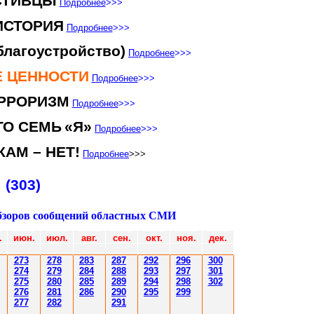
СТИВЦЫ
Подробнее
>>>
ИСТОРИЯ
Подробнее
>>>
лагоустройство)
Подробнее
>>>
 ЦЕННОСТИ
Подробнее
>>>
РРОРИЗМ
Подробнее
>>>
ТО СЕМЬ
«Я»
Подробнее
>>>
АМ – НЕТ!
Подробнее
>>>
(303)
бзоров сообщений областных СМИ
.
июн
.
июл
.
авг.
сен.
окт.
ноя.
дек.
2
7
3
2
78
283
28
7
292
296
300
2
74
2
79
284
28
8
293
297
30
1
2
7
5
280
28
5
289
294
298
30
2
2
76
28
1
286
290
295
299
2
77
282
29
1