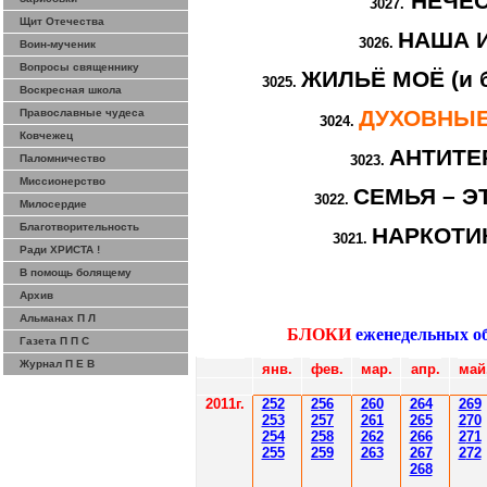
НЕЧЕ
3027.
Щит Отечества
НАША 
3026.
Воин-мученик
Вопросы священнику
ЖИЛЬЁ МОЁ (и б
3025.
Воскресная школа
ДУХОВНЫЕ
Православные чудеса
3024.
Ковчежец
АНТИТЕ
Паломничество
3023.
Миссионерство
СЕМЬЯ – Э
3022.
Милосердие
Благотворительность
НАРКОТИК
3021.
Ради ХРИСТА !
В помощь болящему
Архив
Альманах П Л
БЛОКИ
еженедельных о
Газета П П С
Журнал П Е В
янв.
фев
.
мар
.
апр.
май
201
1
г.
252
256
260
264
26
9
253
257
261
265
2
70
254
258
262
266
2
71
255
259
263
267
2
72
268