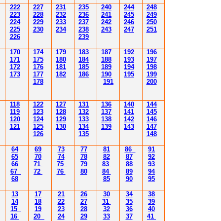
222
227
231
235
240
244
248
223
228
232
236
241
245
249
224
229
233
237
242
246
250
225
230
234
238
243
247
251
226
239
170
174
179
183
187
192
196
171
175
180
184
188
193
197
172
176
181
185
189
194
198
173
177
182
186
190
195
199
178
191
200
118
122
127
131
136
140
144
119
123
128
132
137
141
145
120
124
129
133
138
142
146
121
125
130
134
139
143
147
126
135
148
64
69
73
77
81
86
91
65
70
74
78
82
87
92
66
71
75
79
83
88
93
67
72
76
80
84
89
94
68
85
90
95
13
17
21
26
30
34
38
14
18
22
27
31
35
39
15
19
23
28
32
36
40
16
20
24
29
33
37
41