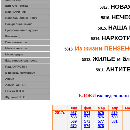
НОВА
Щит Отечества
5817.
Воин-мученик
НЕЧЕ
5816.
Вопросы священнику
Воскресная школа
НАША 
5815.
Православные чудеса
Ковчежец
НАРКОТИ
5814.
Паломничество
Из жизни ПЕНЗЕ
Миссионерство
5813.
Милосердие
ЖИЛЬЁ и бл
5812.
Благотворительность
Ради ХРИСТА !
АНТИТ
5811.
В помощь болящему
Архив
Альманах П Л
Газета П П С
БЛОКИ
еженедельных 
Журнал П Е В
янв.
фев
.
мар
.
апр.
ма
2017г.
567
571
575
579
568
572
576
580
569
573
577
581
570
574
578