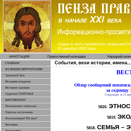
АННОТАЦИИ
Православный календарь
Народный кале
События, вехи истории, имена...
ГЛАВНАЯ
ИЗ ЖИЗНИ МИТРОПОЛИИ
ВЕСТ
Тронный Зал
История епархии
Обзор сообщений пензенс
История храмов
за седмицу
1
Сурская ГОЛГОФА
Следующее за 23 апр
МАРТИРОЛОГ
ЭТНОС
Пензенские святыни
5820.
Святые источники
ЭКО
5819.
Фотогалерея"ХХ век"
Беседка
СЕМЬЯ – Э
5818.
Зарисовки