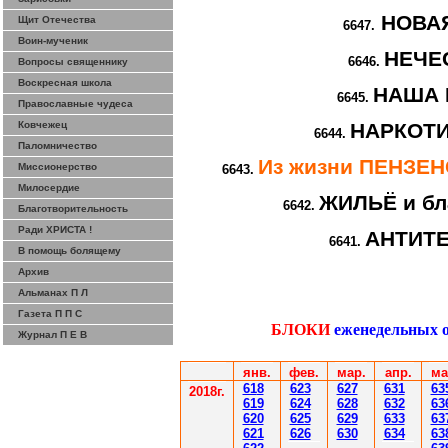
НОВА
Щит Отечества
6647.
Воин-мученик
НЕЧЕ
6646.
Вопросы священнику
Воскресная школа
НАША 
6645.
Православные чудеса
Ковчежец
НАРКОТИ
6644.
Паломничество
Из жизни ПЕНЗЕ
Миссионерство
6643.
Милосердие
ЖИЛЬЁ и бл
6642.
Благотворительность
Ради ХРИСТА !
АНТИТ
6641.
В помощь болящему
Архив
Альманах П Л
Газета П П С
БЛОКИ
еженедельных 
Журнал П Е В
янв.
фев
.
мар
.
апр.
ма
61
8
623
627
63
1
63
2018г.
619
62
4
628
632
63
620
625
629
633
63
621
626
630
634
63