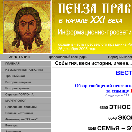
АННОТАЦИИ
Православный календарь
Народный кале
События, вехи истории, имена...
ГЛАВНАЯ
ИЗ ЖИЗНИ МИТРОПОЛИИ
ВЕСТ
Тронный Зал
История епархии
Обзор сообщений пензенс
История храмов
за седмицу
1
Сурская ГОЛГОФА
Следующее за 25.11.
МАРТИРОЛОГ
ЭТНОС
Пензенские святыни
6650
Святые источники
ЭКО
6649
Фотогалерея"ХХ век"
Беседка
СЕМЬЯ – Э
6648
Зарисовки