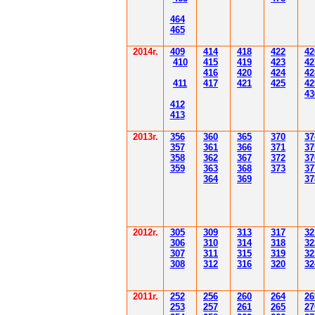
4
6
4
4
6
5
2014
г.
40
9
414
418
42
2
42
410
41
5
419
423
42
416
420
424
42
411
41
7
421
425
42
43
412
41
3
201
3г.
356
360
365
370
37
35
7
361
366
371
37
358
362
36
7
37
2
37
359
363
36
8
373
37
364
36
9
37
2012
г.
30
5
30
9
3
13
3
17
3
2
306
3
1
0
3
14
3
18
3
2
30
7
3
1
1
3
15
3
19
3
2
308
3
12
3
1
6
3
20
3
2
201
1
г.
252
256
260
264
26
253
257
261
265
2
7