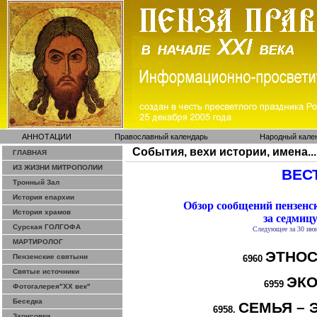
АННОТАЦИИ
Православный календарь
Народный кале
События, вехи истории, имена...
ГЛАВНАЯ
ИЗ ЖИЗНИ МИТРОПОЛИИ
ВЕСТ
Тронный Зал
История епархии
Обзор сообщений пензен
История храмов
за седмиц
Сурская ГОЛГОФА
Следующее за 30 июн
МАРТИРОЛОГ
ЭТНОС
Пензенские святыни
6960
Святые источники
ЭКО
6959
Фотогалерея"ХХ век"
Беседка
СЕМЬЯ – 
6958.
Зарисовки