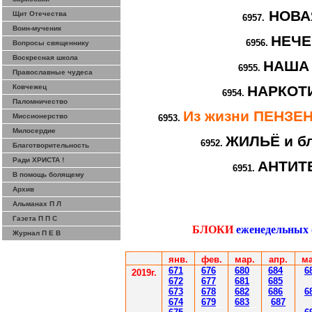
НОВА
Щит Отечества
6957.
Воин-мученик
НЕЧ
6956.
Вопросы священнику
Воскресная школа
НАША
6955.
Православные чудеса
Ковчежец
НАРКОТИ
6954.
Паломничество
Из жизни ПЕНЗ
Миссионерство
6953.
Милосердие
ЖИЛЬЁ и бл
6952.
Благотворительность
Ради ХРИСТА !
АНТИТ
6951.
В помощь болящему
Архив
Альманах П Л
Газета П П С
БЛОКИ
еженедельных
Журнал П Е В
янв.
фев
.
мар
.
апр.
ма
671
67
6
6
80
6
8
4
6
201
9
г.
672
67
7
6
81
6
85
67
3
67
8
6
8
2
6
86
6
67
4
67
9
6
83
6
87