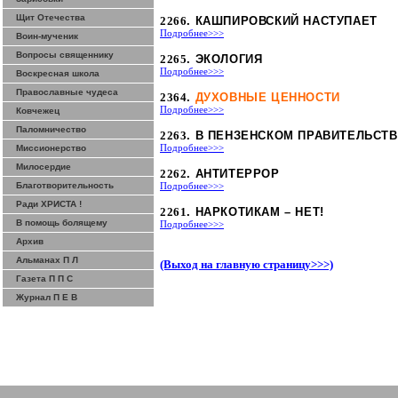
Щит Отечества
2266
. КАШПИРОВСКИЙ НАСТУПАЕТ
Подробнее>>>
Воин-мученик
Вопросы священнику
2265
. ЭКОЛОГИЯ
Подробнее>>>
Воскресная школа
Православные чудеса
2364
.
ДУХОВНЫЕ ЦЕННОСТИ
Подробнее>>>
Ковчежец
Паломничество
2263
. В ПЕНЗЕНСКОМ ПРАВИТЕЛЬСТ
Миссионерство
Подробнее>>>
Милосердие
2262
. АНТИТЕРРОР
Благотворительность
Подробнее>>>
Ради ХРИСТА !
2261
. НАРКОТИКАМ – НЕТ!
В помощь болящему
Подробнее>>>
Архив
Альманах П Л
(Выход на главную страницу>>>)
Газета П П С
Журнал П Е В