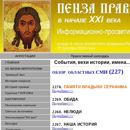
АННОТАЦИИ
Православный календарь
События, вехи истории, имена...
ГЛАВНАЯ
ИЗ ЖИЗНИ МИТРОПОЛИИ
(227)
СМИ
ОБЗОР
ОБЛАСТНЫХ
Тронный Зал
История епархии
2270
.
ПАМЯТИ ВЛАДЫКИ СЕРАФИМА
История храмов
Подробнее>>>
Сурская ГОЛГОФА
2269
. ОБИДА
МАРТИРОЛОГ
Подробнее>>>
Пензенские святыни
Святые источники
2268
.
НЕЛЮДИ
Подробнее>>>
Фотогалерея"ХХ век"
Беседка
2267
. НАША ИСТОРИЯ
Подробнее>>>
Зарисовки