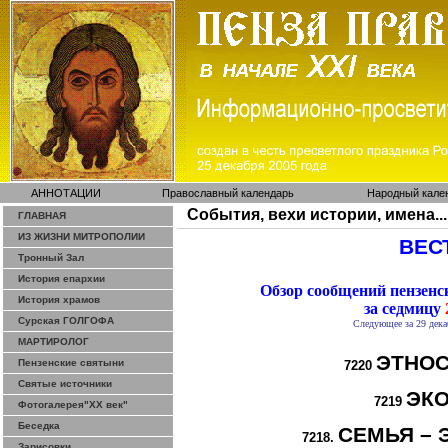
АННОТАЦИИ
Православный календарь
Народный кале
События, вехи истории, имена...
ГЛАВНАЯ
ИЗ ЖИЗНИ МИТРОПОЛИИ
ВЕСТ
Тронный Зал
История епархии
Обзор сообщений пензен
История храмов
за седмицу
2
Сурская ГОЛГОФА
Следующее за 29 дека
МАРТИРОЛОГ
ЭТНОС
Пензенские святыни
7220
Святые источники
ЭК
7219
Фотогалерея"ХХ век"
Беседка
СЕМЬЯ – 
7218.
Зарисовки