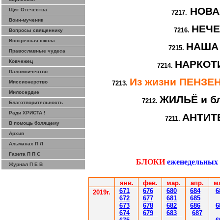
НОВА
Щит Отечества
7217.
Воин-мученик
НЕЧ
7216.
Вопросы священнику
Воскресная школа
НАША
7215.
Православные чудеса
Ковчежец
НАРКОТИ
7214.
Паломничество
Из жизни ПЕНЗ
Миссионерство
7213.
Милосердие
ЖИЛЬЁ и бл
7212.
Благотворительность
Ради ХРИСТА !
АНТИТ
7211.
В помощь болящему
Архив
Альманах П Л
Газета П П С
БЛОКИ
еженедельных
Журнал П Е В
янв.
фев
.
мар
.
апр.
м
671
67
6
6
80
6
8
4
6
201
9
г.
672
67
7
6
81
6
85
67
3
67
8
6
8
2
6
86
6
67
4
67
9
6
83
6
87