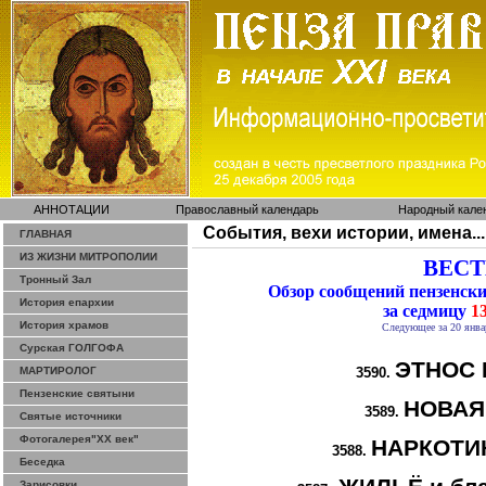
АННОТАЦИИ
Православный календарь
Народный кале
События, вехи истории, имена...
ГЛАВНАЯ
ИЗ ЖИЗНИ МИТРОПОЛИИ
ВЕСТИ
Тронный Зал
Обзор сообщений пензенск
История епархии
за седмицу
13
История храмов
Следующее за 20 янва
Сурская ГОЛГОФА
ЭТНОС 
МАРТИРОЛОГ
3590.
Пензенские святыни
НОВАЯ
3589.
Святые источники
Фотогалерея"ХХ век"
НАРКОТИК
3588.
Беседка
Зарисовки