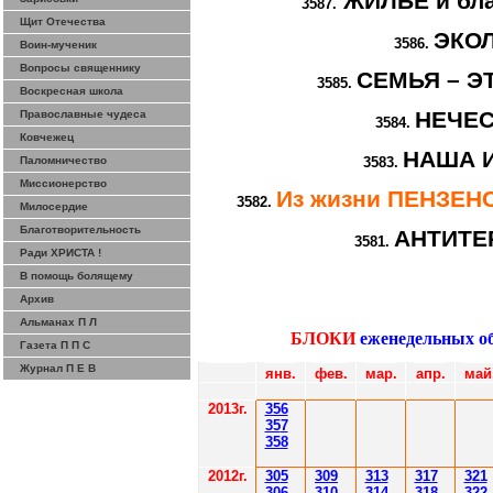
ЖИЛЬЁ и бла
3587.
Щит Отечества
ЭКО
3586.
Воин-мученик
Вопросы священнику
СЕМЬЯ – Э
3585.
Воскресная школа
НЕЧЕ
Православные чудеса
3584.
Ковчежец
НАША 
Паломничество
3583.
Миссионерство
Из жизни ПЕНЗЕ
3582.
Милосердие
Благотворительность
АНТИТЕ
3581.
Ради ХРИСТА !
В помощь болящему
Архив
Альманах П Л
БЛОКИ
еженедельных о
Газета П П С
Журнал П Е В
янв.
фев
.
мар
.
апр.
май
201
3г.
356
35
7
358
2012
г.
30
5
30
9
3
13
3
17
3
21
306
3
1
0
3
14
3
18
3
22