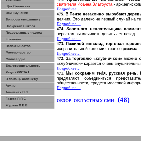
святител
я Иоа
нна Златоуста
- архиепископ
Щит Отечества
Подробнее…
Воин-мученик
475.
В Пензе незаконно вырубают дерев
деяния. Это далеко не первый случай на те
Вопросы священнику
Подробнее…
Воскресная школа
474.
Злостного неплательщика алимен
Православные чудеса
перестал выплачивать девять лет назад.
Подробнее…
Ковчежец
473.
Пожилой инвалид торговал героин
Паломничество
исправительной колонии строгого режима.
Миссионерство
Подробнее…
472.
За торговлю «клубничкой» можно
Милосердие
«клубничкой» карается очень внушительн
Благотворительность
Подробнее…
Ради ХРИСТА !
471.
Мы сохраним тебя, русская речь.
предлагают объединиться представите
В помощь болящему
общественности, средств массовой инфор
Архив
Подробнее…
Альманах П Л
(48)
Газета П П С
ОБЗОР
ОБЛАСТНЫХ СМИ
Журнал П Е В