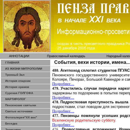
АННОТАЦИИ
Православный календарь
Народный кале
События, вехи истории, имена...
ГЛАВНАЯ
ИЗ ЖИЗНИ МИТРОПОЛИИ
480.
Агитпоход
сплотил студентов ПГУАС
Пензенского государственного университ
Тронный Зал
Колояре
,
Печорах
, Большой
Кавендре
и с
История епархии
Подробнее…
История храмов
479.
Участились случаи передачи нарк
задержаны по подозрению в попытке переп
Сурская ГОЛГОФА
Подробнее…
МАРТИРОЛОГ
478.
Подростковая преступность вышла 
Пензенские святыни
подростками, стал поводом для экстренног
Подробнее…
Святые источники
477.
Пензенцы
помянули усопших родс
Фотогалерея"ХХ век"
Вселенскую родительскую субботу.
Беседка
Подробнее…
476.
Православные вспоминают Иоанн
Зарисовки