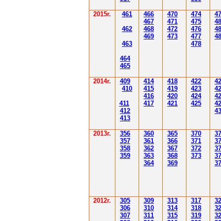
2015г.
4
61
4
6
6
470
474
4
4
6
7
471
475
4
4
62
4
6
8
472
476
4
4
6
9
47
3
477
4
4
6
3
478
4
6
4
4
6
5
2014
г.
40
9
414
418
42
2
4
410
41
5
419
423
4
416
420
424
4
411
41
7
421
425
4
412
4
41
3
201
3г.
356
360
365
370
3
35
7
361
366
371
3
358
362
36
7
37
2
3
359
363
36
8
373
3
364
36
9
3
2012
г.
30
5
30
9
3
13
3
17
3
306
3
1
0
3
14
3
18
3
30
7
3
1
1
3
15
3
19
3