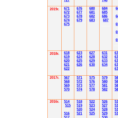
7
27
7
40
671
67
6
6
80
6
8
4
6
201
9
г.
672
67
7
6
81
6
85
67
3
67
8
6
8
2
6
86
6
67
4
67
9
6
83
6
87
67
5
6
6
6
61
8
623
627
63
1
6
2018г.
619
62
4
628
632
6
620
625
629
633
6
621
626
630
634
6
622
6
2017г.
567
571
575
579
5
568
572
576
580
5
569
573
577
581
5
570
574
578
582
5
2016г.
514
518
522
526
5
515
519
523
527
5
520
524
528
5
516
521
525
529
5
517
530