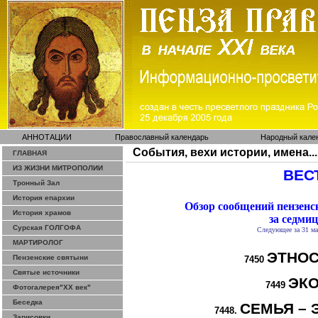
АННОТАЦИИ
Православный календарь
Народный кале
События, вехи истории, имена...
ГЛАВНАЯ
ИЗ ЖИЗНИ МИТРОПОЛИИ
ВЕСТ
Тронный Зал
История епархии
Обзор сообщений пензен
История храмов
за седмиц
Сурская ГОЛГОФА
Следующее за 31 ма
МАРТИРОЛОГ
ЭТНОС
Пензенские святыни
7450
Святые источники
ЭК
7449
Фотогалерея"ХХ век"
Беседка
СЕМЬЯ – 
7448.
Зарисовки