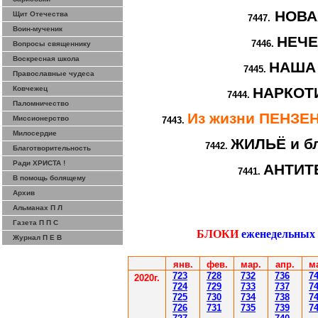
НОВА
Щит Отечества
7447.
Воин-мученик
НЕЧ
7446.
Вопросы священнику
Воскресная школа
НАША
7445.
Православные чудеса
Ковчежец
НАРКОТИ
7444.
Паломничество
Из жизни ПЕНЗ
Миссионерство
7443.
Милосердие
ЖИЛЬЁ и бл
7442.
Благотворительность
Ради ХРИСТА !
АНТИТ
7441.
В помощь болящему
Архив
Альманах П Л
Газета П П С
БЛОКИ
еженедельных
Журнал П Е В
янв.
фев
.
мар
.
апр.
м
7
23
7
28
7
32
7
36
7
2020г.
7
24
7
29
7
33
7
37
7
7
25
7
30
7
34
7
38
7
7
26
7
31
7
35
7
39
7