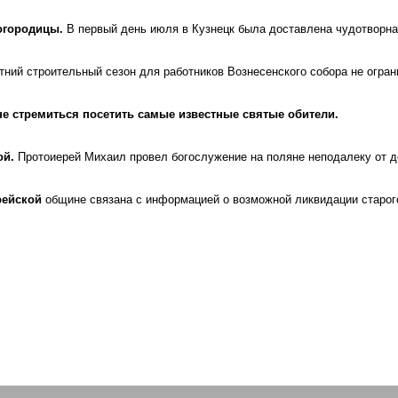
Богородицы.
В первый день июля в Кузнецк была доставлена чудотворн
тний строительный сезон для работников Вознесенского собора не огра
е стремиться посетить самые известные святые обители.
ой.
Протоиерей Михаил провел богослужение на поляне неподалеку от 
рейской
общине связана с информацией о возможной ликвидации старог