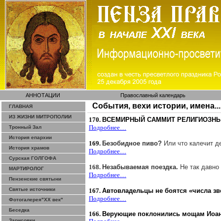
АННОТАЦИИ
Православный календарь
События, вехи истории, имена...
ГЛАВНАЯ
ИЗ ЖИЗНИ МИТРОПОЛИИ
170.
ВСЕМИРНЫЙ САММИТ РЕЛИГИОЗНЫ
Подробнее…
Тронный Зал
История епархии
169.
Безобидное пиво?
Или что калечит д
История храмов
Подробнее…
Сурская ГОЛГОФА
168.
Незабываемая поездка.
Не так давно
МАРТИРОЛОГ
Подробнее…
Пензенские святыни
Святые источники
167.
Автовладельцы
не боятся «числа зв
Подробнее…
Фотогалерея"ХХ век"
Беседка
166.
Верующие поклонились мощам Иоан
Зарисовки