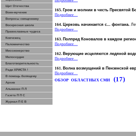
Подробнее…
Щит Отечества
165.
Гром и молнии в честь Пресвятой 
Воин-мученик
Подробнее…
Вопросы священнику
164.
Церковь начинается с... фонтана.
Ле
Воскресная школа
Подробнее…
Православные чудеса
Ковчежец
163.
Полпред
Коновалов
в каждом регион
Подробнее…
Паломничество
Миссионерство
162.
Верующие исцеляются ледяной вод
Милосердие
Подробнее…
Благотворительность
161.
Волна возмущений в Пензенской ев
Ради ХРИСТА !
Подробнее…
В помощь болящему
(17)
ОБЗОР
ОБЛАСТНЫХ СМИ
Архив
Альманах П Л
Газета П П С
Журнал П Е В