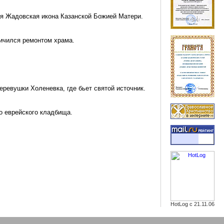
ая
Жадовская
икона Казанской Божией Матери.
ничился ремонтом храма.
деревушки
Холеневка
, где бьет святой источник.
о еврейского кладбища.
HotLog с 21.11.06