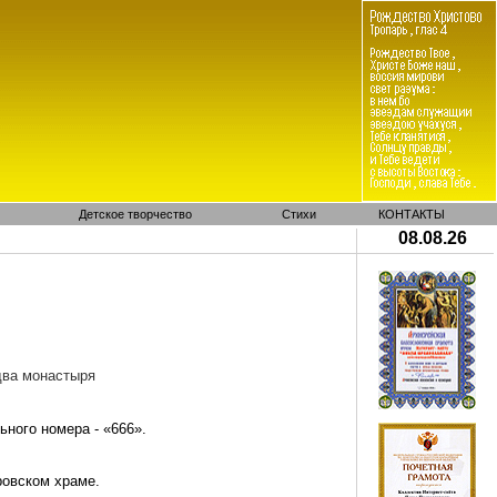
Детское творчество
Стихи
КОНТАКТЫ
08.08.26
два монастыря
ного номера - «666».
ровском храме.