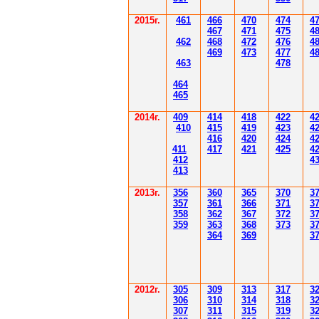
2015г.
4
61
4
6
6
470
474
4
4
6
7
471
475
4
4
62
4
6
8
472
476
4
4
6
9
47
3
477
4
4
6
3
478
4
6
4
4
6
5
2014
г.
40
9
414
418
42
2
4
410
41
5
419
423
4
416
420
424
4
411
41
7
421
425
4
412
4
41
3
201
3г.
356
360
365
370
3
35
7
361
366
371
3
358
362
36
7
37
2
3
359
363
36
8
373
3
364
36
9
3
2012
г.
30
5
30
9
3
13
3
17
3
306
3
1
0
3
14
3
18
3
30
7
3
1
1
3
15
3
19
3