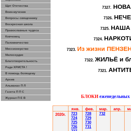
НОВА
Щит Отечества
7327.
Воин-мученик
НЕЧ
7326.
Вопросы священнику
Воскресная школа
НАША
7325.
Православные чудеса
Ковчежец
НАРКОТИ
7324.
Паломничество
Из жизни ПЕНЗ
Миссионерство
7323.
Милосердие
ЖИЛЬЁ и бл
7322.
Благотворительность
Ради ХРИСТА !
АНТИТ
7321.
В помощь болящему
Архив
Альманах П Л
Газета П П С
БЛОКИ
еженедельных
Журнал П Е В
янв.
фев
.
мар
.
апр.
м
7
23
7
28
7
32
2020г.
7
24
7
29
7
25
7
30
7
26
7
31