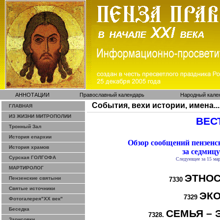
АННОТАЦИИ
Православный календарь
Народный кале
События, вехи истории, имена...
ГЛАВНАЯ
ИЗ ЖИЗНИ МИТРОПОЛИИ
ВЕСТ
Тронный Зал
История епархии
Обзор сообщений пензен
История храмов
за седмицу
Сурская ГОЛГОФА
Следующее за 15 мар
МАРТИРОЛОГ
ЭТНОС
Пензенские святыни
7330
Святые источники
ЭК
7329
Фотогалерея"ХХ век"
Беседка
СЕМЬЯ – 
7328.
Зарисовки