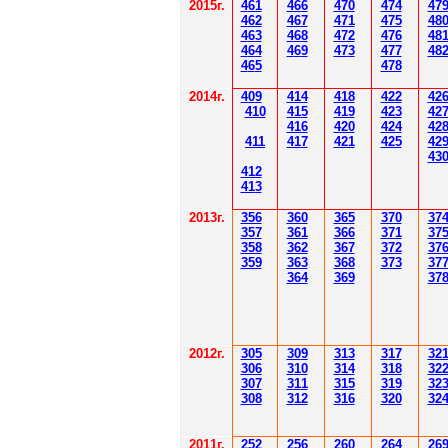
2015г.
4
61
4
6
6
470
474
47
4
62
4
6
7
471
475
48
4
6
3
4
6
8
472
476
48
4
6
4
4
6
9
47
3
477
48
4
6
5
478
2014
г.
40
9
414
418
42
2
42
410
41
5
419
423
42
416
420
424
42
411
41
7
421
425
42
43
412
41
3
201
3г.
356
360
365
370
37
35
7
361
366
371
37
358
362
36
7
37
2
37
359
363
36
8
373
37
364
36
9
37
2012
г.
30
5
30
9
3
13
3
17
3
2
306
3
1
0
3
14
3
18
3
2
30
7
3
1
1
3
15
3
19
3
2
308
3
12
3
1
6
3
20
3
2
201
1
г.
252
256
260
264
26