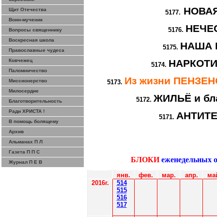
НОВА
Щит Отечества
5177.
Воин-мученик
НЕЧЕ
5176.
Вопросы священнику
Воскресная школа
НАША 
5175.
Православные чудеса
Ковчежец
НАРКОТИ
5174.
Паломничество
Из жизни ПЕНЗЕ
Миссионерство
5173.
Милосердие
ЖИЛЬЁ и бл
5172.
Благотворительность
Ради ХРИСТА !
АНТИТ
5171.
В помощь болящему
Архив
Альманах П Л
Газета П П С
БЛОКИ
еженедельных 
Журнал П Е В
янв.
фев
.
мар
.
апр.
ма
2016г.
514
515
516
517