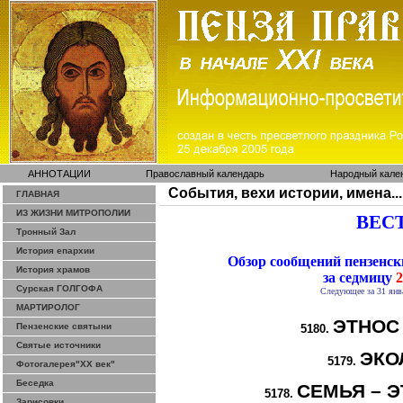
АННОТАЦИИ
Православный календарь
Народный кале
События, вехи истории, имена...
ГЛАВНАЯ
ИЗ ЖИЗНИ МИТРОПОЛИИ
ВЕСТ
Тронный Зал
История епархии
Обзор сообщений пензенс
История храмов
за седмицу
2
Сурская ГОЛГОФА
Следующее за 31 янв
МАРТИРОЛОГ
ЭТНОС
Пензенские святыни
5180.
Святые источники
ЭКО
5179.
Фотогалерея"ХХ век"
Беседка
СЕМЬЯ – Э
5178.
Зарисовки