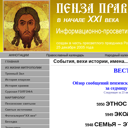
АННОТАЦИИ
Православный календарь
Народный кале
События, вехи истории, имена...
ГЛАВНАЯ
ИЗ ЖИЗНИ МИТРОПОЛИИ
ВЕСТ
Тронный Зал
История епархии
Обзор сообщений пензенс
История храмов
за седмицу
Сурская ГОЛГОФА
Следующее за 23 и
МАРТИРОЛОГ
ЭТНОС
Пензенские святыни
5950
Святые источники
ЭКО
5949
Фотогалерея"ХХ век"
Беседка
СЕМЬЯ – Э
5948
Зарисовки