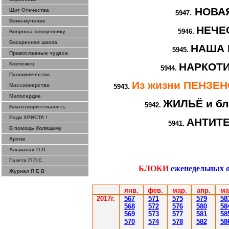
НОВА
Щит Отечества
5947.
Воин-мученик
НЕЧЕ
5946.
Вопросы священнику
Воскресная школа
НАША 
5945.
Православные чудеса
Ковчежец
НАРКОТИ
5944.
Паломничество
Из жизни ПЕНЗЕ
Миссионерство
5943.
Милосердие
ЖИЛЬЁ и бл
5942.
Благотворительность
Ради ХРИСТА !
АНТИТ
5941.
В помощь болящему
Архив
Альманах П Л
Газета П П С
БЛОКИ
еженедельных 
Журнал П Е В
янв.
фев
.
мар
.
апр.
ма
2017г.
567
571
575
579
58
568
572
576
580
58
569
573
577
581
58
570
574
578
582
58