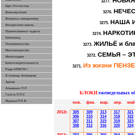
НОВАЯ
3277.
Щит Отечества
НЕЧЕ
3276.
Воин-мученик
Вопросы священнику
НАША 
3275.
Воскресная школа
НАРКОТИК
Православные чудеса
3274.
Ковчежец
ЖИЛЬЁ и бла
Паломничество
3273.
Миссионерство
СЕМЬЯ – Э
3272.
Милосердие
Благотворительность
Из жизни ПЕНЗ
3271.
Ради ХРИСТА !
В помощь болящему
Архив
Альманах П Л
БЛОКИ
еженедельных о
Газета П П С
Журнал П Е В
янв.
фев
.
мар
.
апр.
май
2012
г.
30
5
30
9
3
13
3
17
3
21
306
3
1
0
3
14
3
18
3
22
30
7
3
1
1
3
15
3
19
3
23
308
3
12
3
1
6
3
20
3
24
201
1
г.
252
256
260
264
26
9