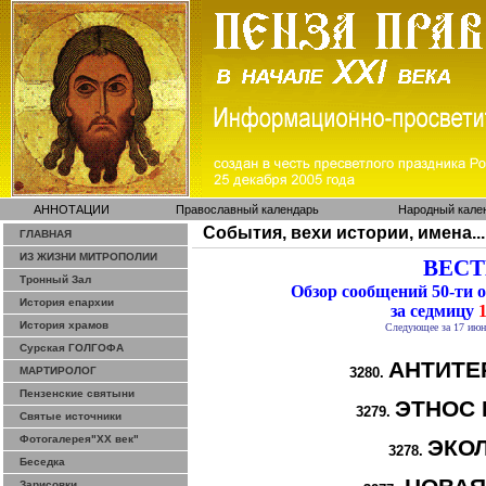
АННОТАЦИИ
Православный календарь
Народный кале
События, вехи истории, имена...
ГЛАВНАЯ
ИЗ ЖИЗНИ МИТРОПОЛИИ
ВЕСТИ
Тронный Зал
Обзор сообщений 50-ти
История епархии
за седмицу
1
История храмов
Следующее за 17 июн
Сурская ГОЛГОФА
АНТИТЕ
МАРТИРОЛОГ
3280.
Пензенские святыни
ЭТНОС 
3279.
Святые источники
Фотогалерея"ХХ век"
ЭКО
3278.
Беседка
Зарисовки