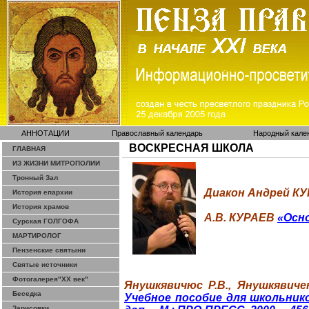
АННОТАЦИИ
Православный календарь
Народный кале
ВОСКРЕСНАЯ ШКОЛА
ГЛАВНАЯ
ИЗ ЖИЗНИ МИТРОПОЛИИ
Тронный Зал
Диакон Андрей К
История епархии
История храмов
А.В. КУРАЕВ
«Осн
Сурская ГОЛГОФА
МАРТИРОЛОГ
Пензенские святыни
Святые источники
Фотогалерея"ХХ век"
Янушкявичюс
Р.В.,
Янушкявиче
Беседка
Учебное пособие для школьнико
Зарисовки