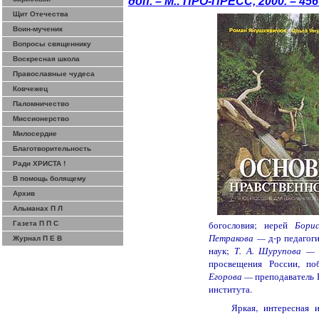
доп. – М.: ПРО-ПРЕСС, 2000. – 45
Щит Отечества
Воин-мученик
Вопросы священнику
Воскресная школа
Православные чудеса
Ковчежец
Паломничество
Миссионерство
Милосердие
Благотворительность
Ради ХРИСТА !
В помощь болящему
Архив
Альманах П Л
богословия; иерей
Бор
Газета П П С
Петракова —
д-р педагог
Журнал П Е В
наук;
Т. А.
Шурупова
просвещения России, по
Егорова —
преподаватель
института.
Яркая, интересная 