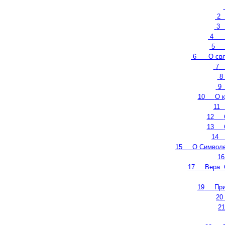
2
3
4
5
6
О
свя
7
8
9
10
О
к
11
12
13
14
15
О
Символе
16
17
Вера.
19
П
р
20
21