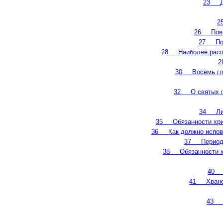
23
2
26
Пов
27
По
28
Н
аиболее рас
2
30
В
осемь гл
32
О
святых п
34
Ли
35
Обязанности хр
36
К
ак должно испов
37
Перио
38
Обязанности 
40
41
Хране
43