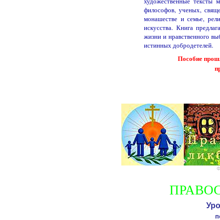
художественные тексты м
философов, ученых, свящ
монашестве и семье, рел
искусства. Книга предла
жизни и нравственного выб
истинных добродетелей.
Пособие прош
п
Ф
ПРАВО
Уро
п