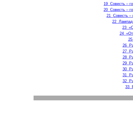
19
Совесть – г
20
Совесть – г
21
Совесть – 
22
Лампадк
23
«О
24
«От
25
26
Р
27
Р
28
Р
29
Р
30
Р
31
Р
32
Р
33