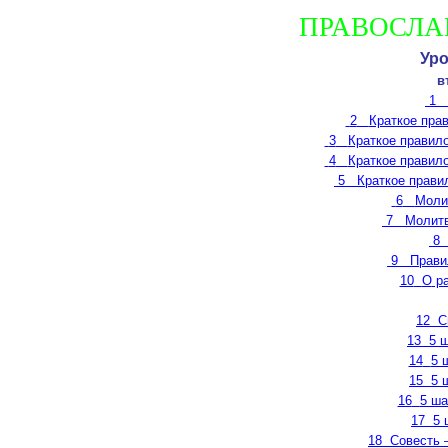
ПРАВОСЛА
Уро
в
1
2
Краткое пра
3
Краткое правило
4
Краткое правило
5
Краткое прави
6
Моли
7
Молит
8
9
Прави
10
О
ра
12
С
13
5 
14
5 
15
5 
16
5 ш
17
5 
18
Совесть 