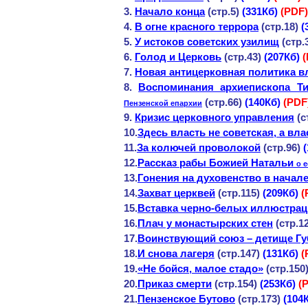
3.
Начало конца
(стр.5)
(331Кб)
(
PDF
)
4.
В огне красного террора
(стр.18)
(
5.
У истоков советских узилищ
(стр.
6.
Голод и Церковь
(стр.43)
(207Кб)
(
7.
Новая антицерковная политика в
8.
Воспоминания архиепископа Т
(стр.66)
(140Кб)
(
PDF
Пензенской епархии
9.
Кризис церковного управления
(с
10.
Здесь власть не советская, а вл
11.
За колючей проволокой
(стр.96)
(
12.
Рассказ рабы Божией Наталь
и
о е
13.
Гонения на духовенство в начале
14.
Захват церквей
(стр.115)
(209Кб)
(
15.
Вставка черно-белых иллюстрац
16.
Плач у монастырских стен
(стр.1
17.
Воинствующий союз – детище Г
18.
И снова лагеря
(стр.147)
(131Кб)
(
19.
«Не бойся, малое стадо»
(стр.150
20.
Приказ смерти
(стр.154)
(253Кб)
(
21.
Пензенское Бутово
(стр.173)
(104К