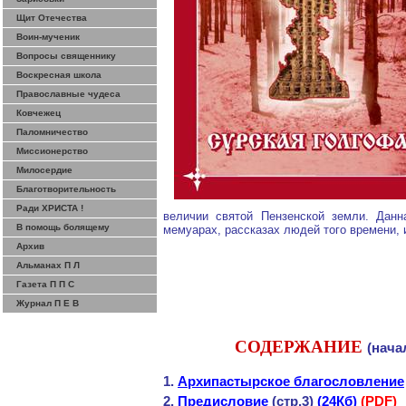
Щит Отечества
Воин-мученик
Вопросы священнику
Воскресная школа
Православные чудеса
Ковчежец
Паломничество
Миссионерство
Милосердие
Благотворительность
Ради ХРИСТА !
величии святой Пензенской земли. Данн
В помощь болящему
мемуарах, рассказах людей того времени, 
Архив
Альманах П Л
Газета П П С
Журнал П Е В
СОДЕРЖАНИЕ
(нача
1.
Архипастырское благословление
2.
Предисловие
(стр.3)
(24Кб)
(
PDF
)