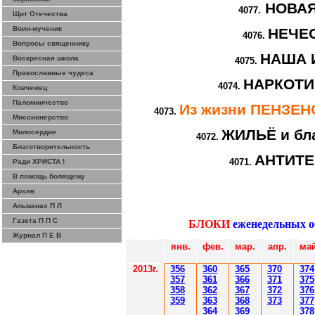
НОВА
4077.
Щит Отечества
Воин-мученик
НЕЧЕ
4076.
Вопросы священнику
НАША 
Воскресная школа
4075.
Православные чудеса
НАРКОТИ
4074.
Ковчежец
Паломничество
Из жизни ПЕНЗЕ
4073.
Миссионерство
ЖИЛЬЁ и бл
Милосердие
4072.
Благотворительность
АНТИТ
4071.
Ради ХРИСТА !
В помощь болящему
Архив
Альманах П Л
Газета П П С
БЛОКИ
еженедельных 
Журнал П Е В
янв.
фев
.
мар
.
апр.
май
201
3г.
356
360
365
370
37
4
35
7
361
366
371
37
5
358
362
36
7
37
2
37
6
359
363
36
8
373
377
364
36
9
378