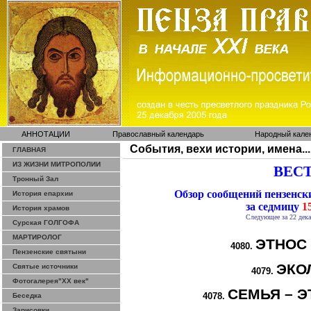
АННОТАЦИИ
Православный календарь
Народный кале
События, вехи истории, имена...
ГЛАВНАЯ
ИЗ ЖИЗНИ МИТРОПОЛИИ
ВЕСТ
Тронный Зал
Обзор сообщений пензенс
История епархии
за седмицу
15
История храмов
Следующее за 22 дека
Сурская ГОЛГОФА
МАРТИРОЛОГ
ЭТНОС
4080.
Пензенские святыни
ЭКО
Святые источники
4079.
Фотогалерея"ХХ век"
СЕМЬЯ – Э
4078.
Беседка
Зарисовки