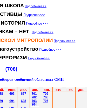
Я ШКОЛА
Подробнее
>>>
ЕСТИВЦЫ
Подробнее
>>>
 ИСТОРИЯ
Подробнее
>>>
КАМ – НЕТ!
Подробнее
>>>
ЕНСКОЙ МИТРОПОЛИИ
Подробнее
>>>
агоустройство
Подробнее
>>>
ЕРРОРИЗМ
Подробнее
>>>
(708)
 обзоров сообщений областных СМИ
ай.
июн
.
июл
.
авг.
сен.
окт.
ноя.
дек.
88
693
697
701
70
5
702
70
6
8
9
694
69
8
703
70
7
70
4