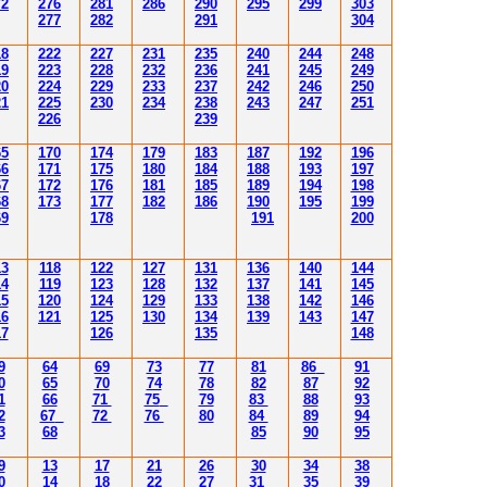
72
2
76
28
1
286
290
295
299
30
3
2
77
282
29
1
30
4
18
222
227
231
235
240
244
248
19
223
228
232
236
241
245
249
20
224
229
233
237
242
246
250
21
225
230
234
238
243
247
251
226
239
65
170
174
179
183
187
192
196
66
171
175
180
184
188
193
197
67
172
176
181
185
189
194
198
68
173
177
182
186
190
195
199
69
178
191
200
13
118
122
127
131
136
140
144
14
119
123
128
132
137
141
145
15
120
124
129
133
138
142
146
16
121
125
130
134
139
143
147
17
126
135
148
9
64
69
73
77
81
86
91
0
65
70
74
78
82
87
92
1
66
71
75
79
83
88
93
2
67
72
76
80
84
89
94
3
68
85
90
95
9
13
17
21
26
30
34
38
0
14
18
22
27
31
35
39