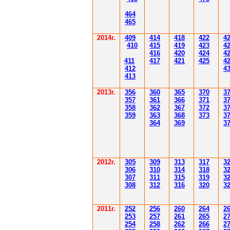
4
6
4
4
6
5
2014
г.
40
9
414
418
42
2
4
410
41
5
419
423
4
416
420
424
4
411
41
7
421
425
4
412
4
41
3
201
3г.
356
360
365
370
3
35
7
361
366
371
3
358
362
36
7
37
2
3
359
363
36
8
373
3
364
36
9
3
2012
г.
30
5
30
9
3
13
3
17
3
306
3
1
0
3
14
3
18
3
30
7
3
1
1
3
15
3
19
3
308
3
12
3
1
6
3
20
3
201
1
г.
252
256
260
264
2
253
257
261
265
2
254
258
262
266
2