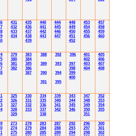
26
431
435
4
40
4
4
4
4
4
8
453
457
27
432
43
6
4
4
1
4
4
5
4
4
9
454
458
28
433
437
4
42
4
46
450
455
459
29
43
4
438
4
4
3
4
4
7
451
456
4
60
30
43
9
452
7
4
379
383
388
392
39
6
40
1
40
5
7
5
380
384
402
40
6
7
6
381
385
389
39
3
39
7
40
3
40
7
77
382
386
39
8
404
40
8
78
387
390
394
39
9
400
39
1
39
5
21
3
25
3
30
3
34
3
3
9
343
347
352
22
3
26
3
31
3
3
5
340
344
34
8
353
23
3
2
7
3
3
2
3
36
34
1
345
34
9
354
24
3
2
8
3
33
3
3
7
34
2
346
350
355
3
29
3
3
8
351
6
9
2
7
3
2
78
283
28
7
292
296
300
70
2
74
2
79
284
28
8
293
297
30
1
71
2
7
5
280
28
5
289
294
298
30
2