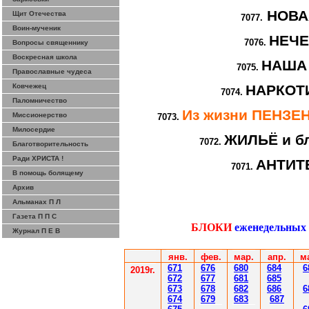
НОВА
Щит Отечества
7077.
Воин-мученик
НЕЧ
7076.
Вопросы священнику
Воскресная школа
НАША
7075.
Православные чудеса
Ковчежец
НАРКОТИ
7074.
Паломничество
Из жизни ПЕНЗ
Миссионерство
7073.
Милосердие
ЖИЛЬЁ и бл
7072.
Благотворительность
Ради ХРИСТА !
АНТИТ
7071.
В помощь болящему
Архив
Альманах П Л
Газета П П С
БЛОКИ
еженедельных
Журнал П Е В
янв.
фев
.
мар
.
апр.
м
671
67
6
6
80
6
8
4
6
201
9
г.
672
67
7
6
81
6
85
67
3
67
8
6
8
2
6
86
6
67
4
67
9
6
83
6
87