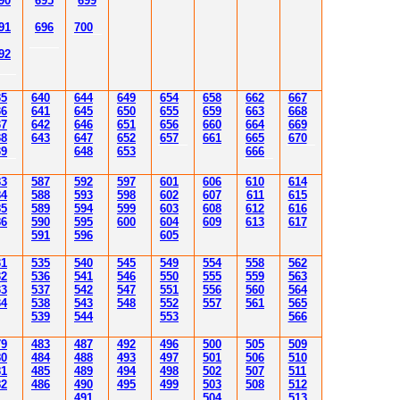
90
695
699
9
1
69
6
700
9
2
35
640
644
64
9
654
65
8
6
6
2
6
6
7
36
641
645
650
65
5
659
6
6
3
6
68
37
642
646
651
65
6
6
60
6
64
6
6
9
38
643
647
652
657
6
61
6
65
670
3
9
648
65
3
6
6
6
83
587
592
597
601
606
610
614
84
588
593
598
602
607
611
615
85
589
594
599
603
608
612
616
86
590
595
600
604
60
9
613
61
7
591
596
605
31
535
540
545
549
554
558
562
32
536
541
54
6
550
555
559
563
33
537
542
54
7
55
1
556
560
56
4
34
538
543
548
552
557
561
565
53
9
544
553
566
79
483
487
492
496
500
505
509
80
484
48
8
493
49
7
501
506
510
81
485
489
494
498
502
507
511
82
486
490
495
499
503
508
512
491
504
51
3