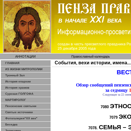
АННОТАЦИИ
Православный календарь
События, вехи истории, имена...
ГЛАВНАЯ
ИЗ ЖИЗНИ МИТРОПОЛИИ
ВЕСТ
Тронный Зал
История епархии
Обзор сообщений пензен
История храмов
за седмицу
1
Сурская ГОЛГОФА
Следующее за 22 сентя
МАРТИРОЛОГ
ЭТНОС
Пензенские святыни
7080
Святые источники
ЭК
7079
Фотогалерея"ХХ век"
Беседка
СЕМЬЯ – 
7078.
Зарисовки