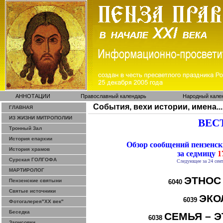
АННОТАЦИИ
Православный календарь
Народный кале
События, вехи истории, имена...
ГЛАВНАЯ
ИЗ ЖИЗНИ МИТРОПОЛИИ
ВЕСТ
Тронный Зал
История епархии
Обзор сообщений пензенс
История храмов
за седмицу
17
Сурская ГОЛГОФА
Следующее за 24 сен
МАРТИРОЛОГ
ЭТНОС
Пензенские святыни
6040
Святые источники
ЭКО
6039
Фотогалерея"ХХ век"
Беседка
СЕМЬЯ – Э
6038
Зарисовки