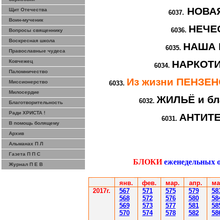
НОВА
Щит Отечества
6037.
Воин-мученик
НЕЧЕ
6036.
Вопросы священнику
Воскресная школа
НАША 
6035.
Православные чудеса
Ковчежец
НАРКОТИ
6034.
Паломничество
Из жизни ПЕНЗЕ
Миссионерство
6033.
Милосердие
ЖИЛЬЁ и бл
6032.
Благотворительность
Ради ХРИСТА !
АНТИТ
6031.
В помощь болящему
Архив
Альманах П Л
Газета П П С
БЛОКИ
еженедельных 
Журнал П Е В
янв.
фев
.
мар
.
апр.
ма
2017г.
567
571
575
579
58
568
572
576
580
58
569
573
577
581
58
570
574
578
582
58